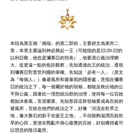
本段為第五個「禍哉」的第二部份，主要經文為第卅二
章，本章主要論到神必興起一王（可能指的是22:20-22的
以利亞敬，他也是彌賽亞的預表），他要憑公義治理猶
大。從更遠一點的焦距觀察，先知透過此王的統治，透視
到彌賽亞對普世列國的掌權。先知說「必有一人」（原文
為『每個人』）像避風所和避暴雨的隱密處，意指在彌賽
亞的統治之下，每一個屬於祂的領袖，都能反映出祂的公
平與公義，因著此一理想統治群的治理，使得每一位百姓
都如沐春風，安居樂業。先知形容這群領袖要成為百姓的
避風所，百姓在他們的統治之下，好像「河流在乾旱之
地，像大磐石的影子在疲乏之地」，不但能夠滋潤百姓乾
旱的心田，更使在戰亂中身心疲憊的百姓，好似獲得處可
以憩息的陰涼處所。