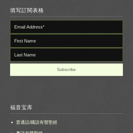
填写訂閱表格
福音宝库
普通話/國語有聲聖經