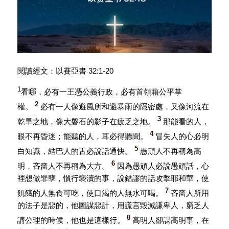
閱讀經文：以賽亞書 32:1-20
1
看哪，必有一王憑公義行政，必有首領藉公平掌
2
權。
必有一人像避風所和避暴雨的隱密處，又像河流在
3
乾旱之地，像大磐石的影子在疲乏之地。
那能看的人，
4
眼不再昏迷；能聽的人，耳必得聽聞。
冒失人的心必明
5
白知識，結巴人的舌必說話通快。
愚頑人不再稱為高
6
明，吝嗇人不再稱為大方。
因為愚頑人必說愚頑話，心
裡想做罪孽，慣行褻瀆的事，說錯謬的話攻擊耶和華，使
7
飢餓的人無食可吃，使口渴的人無水可喝。
吝嗇人所用
的法子是惡的，他圖謀惡計，用謊言毀滅謙卑人，窮乏人
8
講公理的時候，他也是這樣行。
高明人卻謀高明事，在