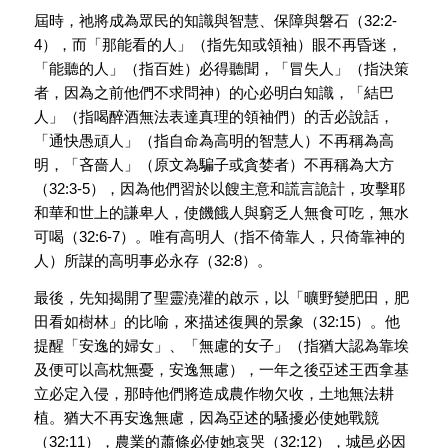
屆時，祂將成為眾民的知識與智慧、保障與磐石（32:2-
4），而「那能看的人」（指先知或領袖）眼不再昏迷，
「能聽的人」（指百姓）必得聽聞，「冒失人」（指決策
者，因為之前他們不求問神）的心必明白知識，「結巴
人」（指喝醉酒無法表達真理的領袖們）的舌必說話，
「通快愚頑人」（指自命為高明的智慧人）不再稱為高
明，「吝嗇人」（原文為騙子或貪婪者）不再稱為大方
（32:3-5），因為他們習於以餿主意和謊言詭計，攻擊耶
和華和世上的謙卑人，使饑餓人與窮乏人無食可吃，無水
可喝（32:6-7）。唯有高明人（指不倚靠人，只倚靠神的
人）所謀的高明事必永存（32:8）。
最後，先知揭開了聖靈澆灌的啟示，以「曠野變肥田，肥
田看如樹林」的比喻，來描述復興的景象（32:15）。他
提醒「安逸的婦女」、「無慮的女子」（指猶大認為靠埃
及便可以高枕無憂，安逸無慮），一年之後亞述王西拿基
立必定入侵，那時他們將造成農作物欠收，土地無法耕
植。猶大不再安逸無慮，因為亞述的騷擾必使她戰競
（32:11），農業的蕭條必使她哀哭（32:12），城邑必因