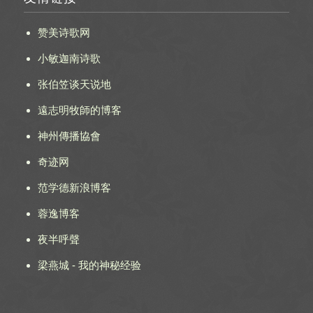
赞美诗歌网
小敏迦南诗歌
张伯笠谈天说地
遠志明牧師的博客
神州傳播協會
奇迹网
范学德新浪博客
蓉逸博客
夜半呼聲
梁燕城 - 我的神秘经验