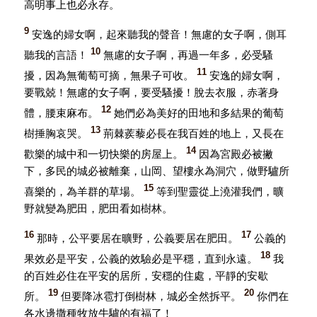
高明事上也必永存。
9
安逸的婦女啊，起來聽我的聲音！無慮的女子啊，側耳
10
聽我的言語！
無慮的女子啊，再過一年多，必受騷
11
擾，因為無葡萄可摘，無果子可收。
安逸的婦女啊，
要戰兢！無慮的女子啊，要受騷擾！脫去衣服，赤著身
12
體，腰束麻布。
她們必為美好的田地和多結果的葡萄
13
樹捶胸哀哭。
荊棘蒺藜必長在我百姓的地上，又長在
14
歡樂的城中和一切快樂的房屋上。
因為宮殿必被撇
下，多民的城必被離棄，山岡、望樓永為洞穴，做野驢所
15
喜樂的，為羊群的草場。
等到聖靈從上澆灌我們，曠
野就變為肥田，肥田看如樹林。
16
17
那時，公平要居在曠野，公義要居在肥田。
公義的
18
果效必是平安，公義的效驗必是平穩，直到永遠。
我
的百姓必住在平安的居所，安穩的住處，平靜的安歇
19
20
所。
但要降冰雹打倒樹林，城必全然拆平。
你們在
各水邊撒種牧放牛驢的有福了！