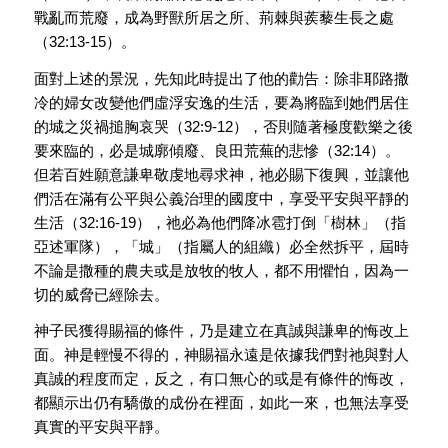
戰亂而荒廢，成為野獸所居之所、荊棘與蒺藜生長之處
（32:13-15）。
面對上述的景況，先知此時提出了他的勸告：除非耶路撒
冷的婦女改變他們虛浮安逸的生活，要為將臨到她們居住
的城之災禍搥胸哀哭（32:9-12），否則隨著極度歡樂之後
要來臨的，必是城廓傾廢、良田荒蕪的悲慘（32:14）。
但若百姓願意謙卑敬虔地尋求神，祂必賜下復興，並讓他
們活在滿有公平與公義治理的國度中，享受平安與平靜的
生活（32:16-19），祂必為他們降冰雹打倒「樹林」（指
亞述軍隊），「城」（指屬人的組織）必全然拆平，屆時
不論是撒種的農夫或是放牧的牧人，都不用懼怕，因為一
切的威脅已經除去。
神子民獲得賜福的條件，乃是建立在真誠與謙卑的悔改上
面。神是輕慢不得的，神賜福永遠是依據我們對祂與對人
真誠的程度而定，反之，有口無心的或是有條件的悔改，
都顯示出仍有驕傲的成份在裡面，如此一來，也無法享受
真實的平安與平靜。