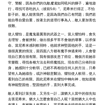
守、警醒，因為你們的仇敵
魔鬼
如同吼叫的獅子，遍地遊
行，尋找可吞吃的人（彼前5:8）”。尼希米行得正，不怕
影子斜。敵人能害我們，是因為我們自己有問題；我們若
能自尊自愛自重，按著主的道理行事為人，敵人要加害也
很難。
使人懼怕，是魔鬼最厲害的武器之一。當人懼怕時，會失
去理智，會被挾制，做出很多平常不會做的壞事，以求保
命。當尼希米感到軟弱時，他就求神堅固他的手。這是一
個很真實的情況，當四面八方都有魔手伸過來時，人會發
現自己實在很有限。我有個朋友患了癌症，幾個月前她非
常樂觀，尋找各種方法去和癌魔抵抗。現在癌已分佈到全
身，她感到十分軟弱，已經不再相信任何人的方法，只希
望有人為她禱告，或許神願意醫治。懼怕使人軟弱，使人
看到自己的有限。因此尼希米在懼怕中轉向神，他知道唯
有神能堅固他，堅固他的手，直到大事完成。
敵人看到計策失敗，又另生一計，讓猶大人當中的假先知
去害尼希米。猶大人怎麼會害自己人呢？當然猶大人中也
有壞人，有被敵人收賣的人。當尼希米去找假先知示瑪雅