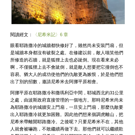
閱讀經文：
〈尼希米記〉6 章
眼看耶路撒冷的城牆都快修好了，雖然尚未安裝門扇，但
是城牆本身都沒有破裂之處。在修建以前，敵人嗤笑他們
所修造的石牆，就是狐狸上去也必跐倒。現在看來未必
啊，不僅狐狸上去不會跐倒，就是敵人想要把它撞倒也不
容易。猶大人的成功使他們的仇敵更為嫉恨，於是他們想
出了別的招數，邀請尼希米去阿挪平原相會。
阿挪平原在耶路撒冷和撒瑪利亞中間，耶城西北約31公里
之處，由波斯政府直接管理的一個地方。那時尼希米尚未
為耶路撒冷的城牆安上門扇，一旦安上門扇，那麼仇敵要
出入耶路撒冷就更加困難。因此他們想來個調虎離山，把
尼希米帶離開耶路撒冷。之後呢？只要尼希米不在，其他
人就會被嚇跑，不敢繼續再做下去。那他們就可以繼續欺