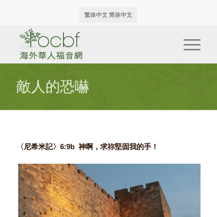
繁体中文
简体中文
敵人的恐嚇
〈尼希米記〉6:9b 神啊，求祢堅固我的手！