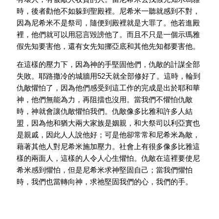
時，後者勸他不如躲到聖殿裡。尼希米一聽就感到不對，
因為尼希米不是祭司，隨便到殿裡就是大罪了。他若進殿
裡，他們就可以用惡言毀謗他了。而且不只是一個示瑪雅
假先知要害他，還有女先知挪亞底和其他先知都要害他。
在這樣的壓力下，因為神的手堅固他們，仇敵的計謀全部
失敗。耶路撒冷的城牆用52天就全部修好了。這時，輪到
仇敵懼怕了，因為他們感受到這工作的完成是出於耶和華
神，他們無能為力，再阻擋也沒用。當我們不懼怕仇敵
時，神就會讓仇敵懼怕我們。仇敵像多比雅和許多人結
盟，因為他和猶大兩大家族是姻親，和大祭司以利亞實也
是親戚，因此人人說他好；可是他卻常常和尼希米為敵，
藉著其他人對尼希米施加壓力。社會上有很多像多比雅這
樣的兩面人，這樣的人令人心生懼怕。仇敵在這裡要使尼
希米感到懼怕，但是尼希米求神堅固自己；當我們懼怕
時，我們也當轉向神，求祂堅固我們的心，我們的手。