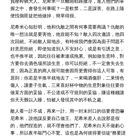
負壓榨猶大人。尼希米一旦離開耶路撒冷，進入他們的掌
握之中，會發生何事呢？一是軟禁，二是謀害。在路上隨
便找個匪徒把他做掉，簡單得很。
尼希米心知肚明，他和仇敵之間有何事需要商議？仇敵的
唯一想法就是要害他，他豈能不知？敵人四次邀請，他四
次回絕。不給敵人留地步。有時候我們會因為面子問題不
好意思拒絕，即使知道別人不安好心，或是有引誘之意，
也半推半就，因此往往被牽連或拖累。例如做生意時，對
方要你去酒色場所談生意，你可以拒絕，不一定會失去生
意，因為正直的商人很可能會因而更覺得你這人可靠，有
原則；你若是半推半就地去了，一來喝酒傷肝，二來情色
傷人，讓妻子生氣，三來喜好杯中物的生意對象往往要你
做某方面的妥協，不公道或不守規則的妥協，賺這種錢讓
你天天難以入睡，怕被人發現其中的不軌之處。
敵人看一計不成，再來一計。用一封未封口的信要脅恐嚇
尼希米，說他謀反要自己做王。尼希米差人去說那是假
的，他們捏造的，就不理會他們了。尼希米白天不做虧心
事，所以夜半敲門心不驚。這也是為何彼得要信徒“務要謹