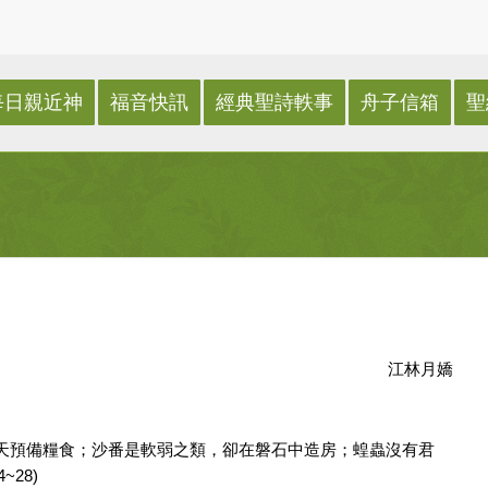
每日親近神
福音快訊
經典聖詩軼事
舟子信箱
聖
江林月嬌
天預備糧食；沙番是軟弱之類，卻在磐石中造房；蝗蟲沒有君
28)