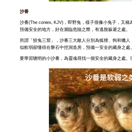
沙番
沙番(The conies, KJV)，即野兔，樣子很像小
預備安全的地方，好在瀕臨危險之際，有逃脫躲避之處。
所謂「狡兔三窟」，沙番三大敵人分別為狐狸、狗和獵人
似軟弱卻懂得在磐石中挖洞造房，預備一安全的藏身之處
要學習聰明的小沙番，為靈魂尋找一個安全的藏身之處。