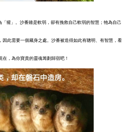
兔子，又稱為「獾」。沙番雖是軟弱，卻有挽救自己軟弱的智慧；牠為自己
，因此需要一個藏身之處。沙番被造得如此有聰明、有智慧，看
。
現在，為你寶貴的靈魂籌劃歸宿吧！