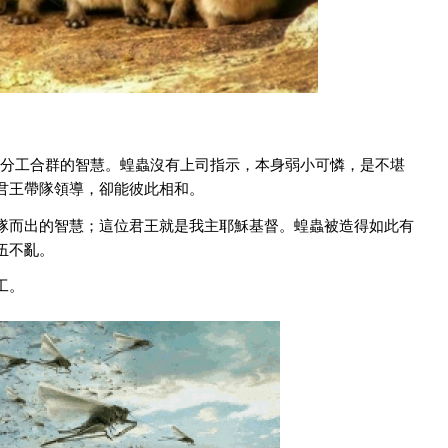
團結互助，有分工合群的智慧。蝗蟲沒有上司指示，本身弱小可憐，是不堪
君王帶隊領導，卻能彼此相和。
隊而出的智慧；這位君王就是我主耶穌基督。蝗蟲被造得如此有
伍不亂。
工。