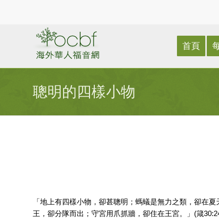
首頁
聰明的四樣小物
「地上有四樣小物，卻甚聰明；螞蟻是無力之類，卻在夏
王，卻分隊而出；守宮用爪抓牆，卻住在王宮。」(箴30:24~