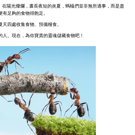
來作準備。在陽光燦爛，晝長夜短的炎夏，螞蟻們並非無所適事，而是盡
便有足夠的食物得飽足。
夏天四處收集食物、預備糧食。
的人。現在，為你寶貴的靈魂儲藏食物吧！