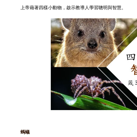
上帝藉著四樣小動物，啟示教導人學習聰明與智慧。
螞蟻