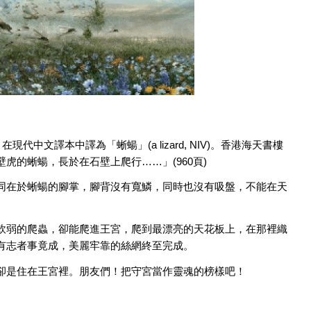
，在現代中文譯本中譯為「蜥蝪」(a lizard, NIV)。香港海天書樓
虎的蜥蝪，長於在石壁上爬行……」(960頁)
同在於蜥蝪的腳掌，腳背沒有寬鱗，同時也沒有吸盤，不能在天
軟弱的爬蟲，卻能爬進王宮，爬到最漂亮的天花板上，在那裡織
有志者事竟成，美麗牢靠的絲網終至完成。
卻是住在王宮裡。朋友們！把守宮當作靈魂的榜樣吧！