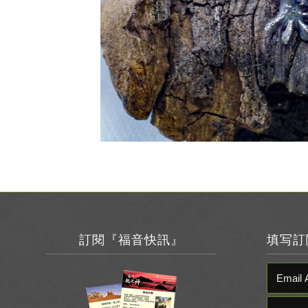
訂閱『福音快訊』
填写訂