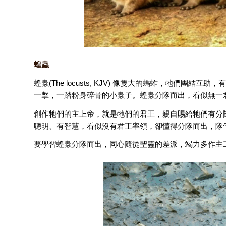
蝗蟲
蝗蟲(The locusts, KJV) 像隻大的螞蚱，牠們
一擊，一踏粉身碎骨的小蟲子。蝗蟲分隊而出，看似無一
創作牠們的主上帝，就是牠們的君王，親自賜給牠們有分
聰明、有智慧，看似沒有君王率領，卻懂得分隊而出，隊
要學習蝗蟲分隊而出，同心隨從聖靈的差派，竭力多作主