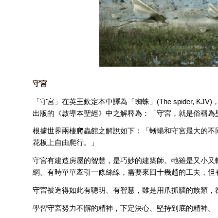
守宮
「守宮」在英王欽定本中譯為「蜘蛛」(The spider, KJV)
出版的《啟導本聖經》中之解釋為：「守宮，就是俗稱為壁
根據世界兩棲爬蟲館之解說如下：「蜥蝪和守宮最大的不
花板上自由爬行。」
守宮有建造房屋的智慧，是巧妙的建築師。牠雖是又小又
網。有時單單牽引一條絲線，需要來回十幾趟的工夫，但
守宮被造得如此有聰明、有智慧，雖是用爪抓牆的族類，
學習守宮努力不懈的精神，下定決心、堅持到底的精神。