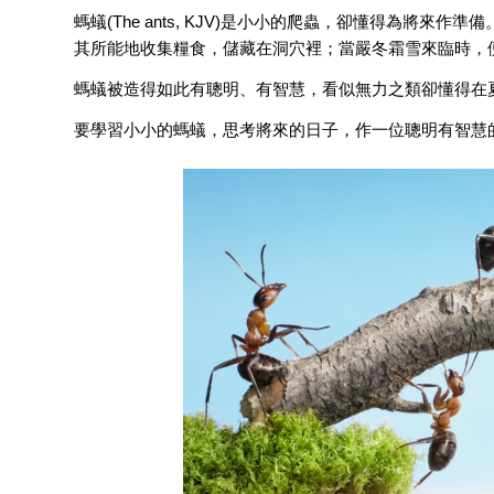
螞蟻(The ants, KJV)是小小的爬蟲，卻懂得為將
其所能地收集糧食，儲藏在洞穴裡；當嚴冬霜雪來臨時，
螞蟻被造得如此有聰明、有智慧，看似無力之類卻懂得在
要學習小小的螞蟻，思考將來的日子，作一位聰明有智慧