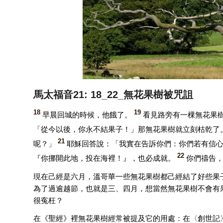
馬太福音21: 18_22_無花果樹被咒詛
18
19
早晨回城的時候，他餓了。
看見路旁有一棵無花果
「從今以後，你永不結果子！」那無花果樹就立刻枯乾了
21
呢？」
耶穌回答說：「我實在告訴你們：你們若有信
22
『你挪開此地，投在海裡！』，也必成就。
你們禱告
現在己經是六月，溫哥華一些無花果樹都己經結了好些果
為了過逾越節，也就是三、四月，想當然無花果樹不會有
很寃枉？
在《聖經》裡無花果樹經常被提及它的用處：在〈創世記