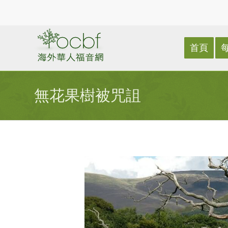
首頁
無花果樹被咒詛