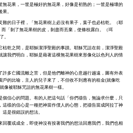
筐無花果，一筐是極好的無花果，好像是初熟的；一筐是極壞的
後果。
災難的日子裡，「無花果樹上必沒有果子，葉子也必枯乾。（耶
毀壞，而「剝了無花果樹的皮，剝盡而丟棄，使條枝露白。（珥
去了。
它枯乾之間，是耶穌潔淨聖殿的事蹟。耶穌咒詛在前，潔淨聖殿
就讓我們明白，耶穌是藉著這棵無花果樹來形像化以色列人的情
了許多亡國流離之苦，但是他們離神的心意越行越遠，圖有外表
園戶的比喻，主人的兒子來了，不但收不到應有的租金(就像吃
，就像被耶穌咒詛的無花果樹一樣。
是個信心的問題。有的人把這句話「你們禱告，無論求什麼，只
，這樣的信心是一種把神當作僕人的心態，把禱告當成阿拉丁神
。這是很錯誤的想法。
來回覆或成全，即使神沒有按著我們的想法回應我們，我們也相