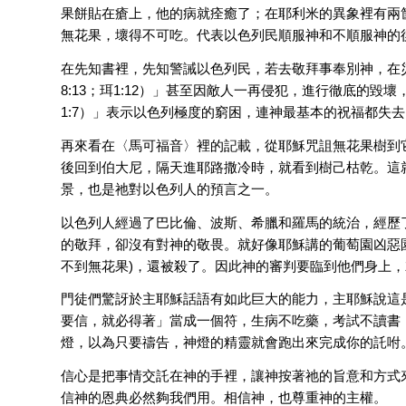
果餅貼在瘡上，他的病就痊癒了；在耶利米的異象裡有兩
無花果，壞得不可吃。代表以色列民順服神和不順服神的
在先知書裡，先知警誡以色列民，若去敬拜事奉別神，在
8:13；珥1:12）」甚至因敵人一再侵犯，進行徹底的
1:7）」表示以色列極度的窮困，連神最基本的祝福都失
再來看在〈馬可福音〉裡的記載，從耶穌咒詛無花果樹到
後回到伯大尼，隔天進耶路撒冷時，就看到樹己枯乾。這
景，也是祂對以色列人的預言之一。
以色列人經過了巴比倫、波斯、希臘和羅馬的統治，經歷
的敬拜，卻沒有對神的敬畏。就好像耶穌講的葡萄園凶惡
不到無花果)，還被殺了。因此神的審判要臨到他們身上
門徒們驚訝於主耶穌話語有如此巨大的能力，主耶穌說這
要信，就必得著」當成一個符，生病不吃藥，考試不讀書
燈，以為只要禱告，神燈的精靈就會跑出來完成你的託咐
信心是把事情交託在神的手裡，讓神按著祂的旨意和方式
信神的恩典必然夠我們用。相信神，也尊重神的主權。