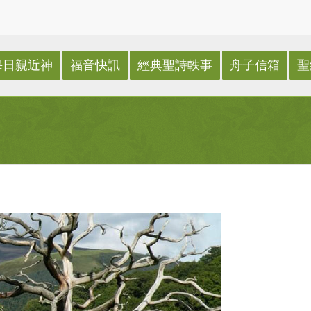
每日親近神
福音快訊
經典聖詩軼事
舟子信箱
聖