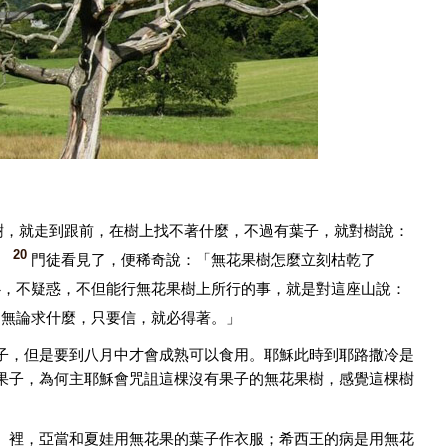
樹，就走到跟前，在樹上找不著什麼，不過有葉子，就對樹說：
20
。
門徒看見了，便稀奇說：「無花果樹怎麼立刻枯乾了
心，不疑惑，不但能行無花果樹上所行的事，就是對這座山說：
，無論求什麼，只要信，就必得著。」
子，但是要到八月中才會成熟可以食用。耶穌此時到耶路撒冷是
果子，為何主耶穌會咒詛這棵沒有果子的無花果樹，感覺這棵樹
〉裡，亞當和夏娃用無花果的葉子作衣服；希西王的病是用無花