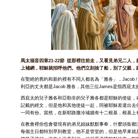
馬太福音四章21-22節 從那裡往前走，又看見弟兄二
上補網，耶穌就招呼他們。他們立刻捨了船，別了父親，
在聖經的舊約和新約裡有不同人都名為「雅各」，Jacob 
利亞的丈夫都是Jacob 雅各，其他三位James是指西
西庇太的兒子雅各和亞勒非的兒子雅各都是耶穌的使徒，
記載的經文，但是他和其他使徒一起，同被耶穌差遣出去
一同有份。當然，在新耶路撒冷城牆有十二根基，根基上
在教會裡你也會發現有的弟兄姐妹默默事奉，什麼頭銜都
每個主日都特別早到教堂，他不是管堂的，但是他早來就