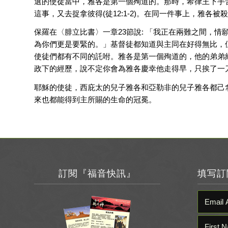
選的使徒當中，雅各是第一個殉道的。那時，希律王下手
這事，又去捉拿彼得(徒12:1-2)。在同一件事上，雅
保羅在〈腓立比書〉一章23節說: 「我正在兩難之間，
為你們更是要緊的。」基督徒都知道與主同在好得無比，
使徒們都有不同的託咐。雅各是第一個殉道的，他的弟弟
政下的經歷，說不定你會為雅各慶幸他走得早，只挨了一
耶穌的使徒，西庇太的兒子雅各和亞勒非的兒子雅各都己拿到
來也都能得到主所賜的生命的冠冕。
訂閱『福音快訊』
填写訂