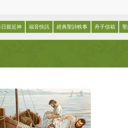
每日親近神
福音快訊
經典聖詩軼事
舟子信箱
聖