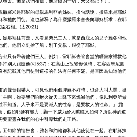
默地去。但是我們相信，他所做的一切，天父都記下了。
親撒羅米是耶穌的母親馬利亞的姊妹。換句話說，撒羅米是耶穌
穌和祂的門徒。這也解釋了為什麼撒羅米會去向耶穌祈求，在耶
相。(太20:21)
，從那裡往前走，又看見弟兄二人，就是西庇太的兒子雅各和他
他們。他們立刻捨了船，別了父親，跟從了耶穌。
合都只有帶著他們三人。例如，當耶穌去管會堂的睚魯家裡救他
別人跟隨他(可5:37)；在高山上改變形像時，在客西馬尼園
沒有記載其他門徒對這樣的作法有任何不滿。是否因為知道他們
雷的聲音很嚇人，可見他們兩個脾氣不好時，也會大叫大罵，挺
「主啊，祢要我們吩咐火從天上降下來燒滅他們，像以利亞所做
並不知道。人子來不是要滅人的性命，是要救人的性命。」(路
事的反應，假如耶穌有能力，顯一下威力給人瞧瞧又如何？所以神的道
需要聖靈在我們的心中引導我們走正路。
，五旬節的禱告會，雅各和約翰都和其他使徒在一起。在耶穌揀