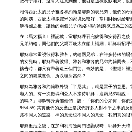
把椅子排好。沒有人注意到他，他就是這樣默默地來，默
相傳西庇太的兒子雅各和約翰是耶穌的表兄弟，他們的母
的阿姨，西庇太和撒羅米的家境比較好，常用財物供給耶
穌得國之後，讓她的兩個兒子(雅各和約翰)將來成為主的左臣右
在〈馬太福音〉裡記載，當耶穌呼召完彼得和安得烈之後
兄弟約翰，同他們的父親西庇太在船上補網，耶穌就招呼
耶穌非常重視彼得和雅各，約翰兩兄弟，在許多特殊的場
的女兒時，耶穌帶著彼得、雅各和雅各的兄弟約翰同去，不許
禱告時，都只有帶著這三個門徒。奇妙的是，《聖經》裡
之間的親戚關係，所以理所當然？
耶穌為雅各和約翰取外號「半尼其」，就是雷子的意思。
嚇人的。有一次撒瑪利亞人不接待耶穌，這兩兄弟就說：
的嗎？」耶穌轉身責備他們，說：「你們的心如何，你們
9:54-55) 其實他們的反應正是我們許多人對不平之
路不同人的道路，神的意念也不同人的意念，我們真的很
耶穌復活之後，在加利利海邊向門徒顯現時，耶穌升天時