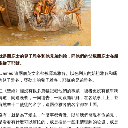
人，就是西庇太的兒子雅各和他兄弟約翰，同他們的父親西庇太在船
跟從了耶穌。
/ James 這兩個英文名都被譯為雅各。以色列人的始祖雅各和瑪
庇太的兒子雅各，亞勒非的兒子雅各，耶穌的兄弟雅各。
在《聖經》裡沒有很多篇幅記載他們的事蹟，後者更沒有被單獨
傳道，同進晚餐，一同禱告，一同跟隨耶穌，在各項事工上，都
有羔羊十二使徒的名字，這兩位雅各的名字都在上面。
沒有，就是為了愛主，什麼事都肯做。以前我們發現有位弟兄，
是看看有什麼可以幫忙的，或是撿起一些未清理到的垃圾，或是