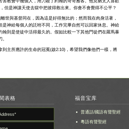
苦害教會中幾個人，用刀殺了約翰的哥哥雅各。他見猶太人喜歡
各被殺，但是神讓天使去獄中把彼得救出來。你會不會覺得不公平？
情願離世與基督同在，因為這是好得無比的；然而我在肉身活著，
但是神給每個人的託咐不同，工作完畢自然可以回家休息。神給
約翰則是使徒中活得最久的。假如比較一下其他門徒們在羅馬暴
刀。
主所應許的生命的冠冕(啟2:10)，希望我們像他們一樣，將
閱表格
福音宝库
普通話/國語有聲聖經
粵語有聲聖經