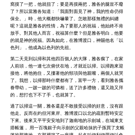
窩摸了一把，他就扭了；要是再摸兩把，雅各的腿豈不廢
了？所以當雅各知道：「我面對面見了神，我的性命仍得
保全。」時，他大概都快嚇暈了。怎敢那樣無禮的糾纏
呢？這就是雅各的性情，為了要那人的祝福，他始終不肯
放手。對其他人而言，祝福算什麼？但是雅各明白，他要
的就是神的祝福。因為如此，在雅博渡口，神賜他名「以
色列」，他成為以色列的先祖。
第二天見到以掃和其他四百個人的大隊，雅各瘸了，在家
人前頭，他一連七次俯伏在地，才就近以掃。以掃跑來迎
接他，將他抱住，又摟著他的頸項與他親嘴，兩個人就哭
了。我想，以掃那時什麼都有了，富甲一方，看到雅各攜
眷帶幼，一跛一跛的可憐相，送了許多禮物，還又跪又拜
的，想打也下不了手，也就算了。
過了以掃這一關，雅各還是不敢接受以掃的好意，沒有跟
他走。反而在約但河東岸、雅博渡口以北的疏割暫時安定
下來。後來又平平安安地到了迦南地的示劍城，在城東支
搭帳篷， 用一百塊銀子向示劍的父親哈抹的子孫買了支帳
篷的那塊地，在那裡築了一座壇，起名叫伊利伊羅伊以色