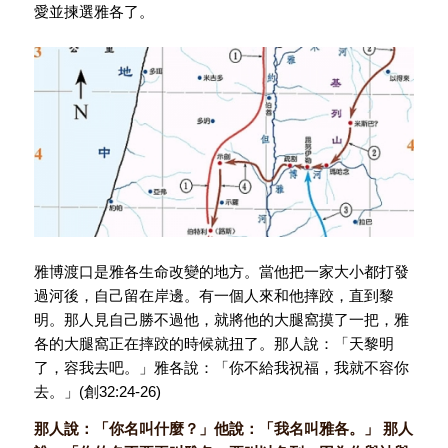
愛並揀選雅各了。
雅博渡口是雅各生命改變的地方。當他把一家大小都打發
過河後，自己留在岸邊。有一個人來和他摔跤，直到黎
明。那人見自己勝不過他，就將他的大腿窩摸了一把，雅
各的大腿窩正在摔跤的時候就扭了。那人說：「天黎明
了，容我去吧。」雅各說：「你不給我祝福，我就不容你
去。」(創32:24-26)
那人說：「你名叫什麼？」他說：「我名叫雅各。」 那人