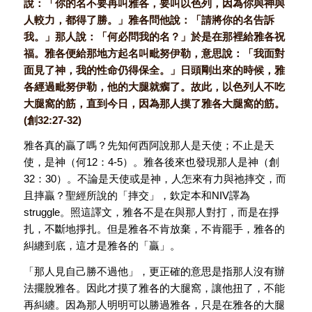
說：「你的名不要再叫雅各，要叫以色列，因為你與神與
人較力，都得了勝。」雅各問他說：「請將你的名告訴
我。」那人說：「何必問我的名？」於是在那裡給雅各祝
福。雅各便給那地方起名叫毗努伊勒，意思說：「我面對
面見了神，我的性命仍得保全。」日頭剛出來的時候，雅
各經過毗努伊勒，他的大腿就瘸了。故此，以色列人不吃
大腿窩的筋，直到今日，因為那人摸了雅各大腿窩的筋。
(創32:27-32)
雅各真的贏了嗎？先知何西阿說那人是天使；不止是天
使，是神（何12：4-5）。雅各後來也發現那人是神（創
32：30）。不論是天使或是神，人怎來有力與祂摔交，而
且摔贏？聖經所說的「摔交」，欽定本和NIV譯為
struggle。照這譯文，雅各不是在與那人對打，而是在掙
扎，不斷地掙扎。但是雅各不肯放棄，不肯罷手，雅各的
糾纏到底，這才是雅各的「贏」。
「那人見自己勝不過他」，更正確的意思是指那人沒有辦
法擺脫雅各。因此才摸了雅各的大腿窩，讓他扭了，不能
再糾纏。因為那人明明可以勝過雅各，只是在雅各的大腿