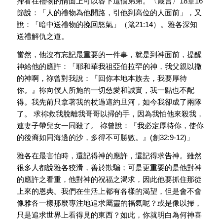
掃看在禮物的情面上可以容下這個弟弟。〈箴言〉18章16
節說：「人的禮物為他開路，引他到高位的人面前」，又
說：「暗中送禮物的挽回怒氣」（箴21:14）。雅各深知
送禮解仇之道。
當然，他沒有忘記最重要的一件事，就是到神面前，提醒
神給他的應許：「耶和華我祖亞伯拉罕的神，我父親以撒
的神啊，祢曾對我說：『回你本地本族去，我要厚待
你。』祢向僕人所施的一切慈愛和誠實，我一點也不配
得。我先前只拿著我的杖過這約旦河，如今我卻成了兩隊
了。 求祢救我脫離我哥哥以掃的手，因為我怕他來殺我，
連妻子帶兒女一同殺了。 祢曾說：『我必定厚待你，使你
的後裔如同海邊的沙，多得不可勝數。』(創32:9-12)」
雅各在最害怕時，還記得神的應許，還記得求告神。雖然
很多人都說雅各狡滑，善於欺騙；可是更重要的是他對神
的應許之看重，他對神的祝福之渴求，因此他要抓住那從
上來的恩典。我們在生活上都有各樣的渴望，但是會不會
像雅各一樣那麼專注地追求屬靈的福氣呢？或是像以掃，
只是追求世界上看得見的東西？如此，你就明白為何神喜