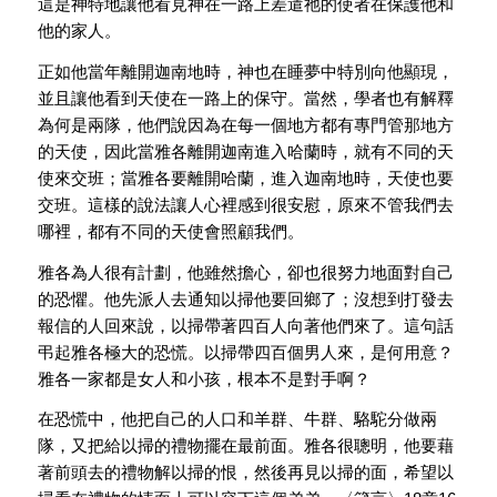
這是神特地讓他看見神在一路上差遣祂的使者在保護他和
他的家人。
正如他當年離開迦南地時，神也在睡夢中特別向他顯現，
並且讓他看到天使在一路上的保守。當然，學者也有解釋
為何是兩隊，他們說因為在每一個地方都有專門管那地方
的天使，因此當雅各離開迦南進入哈蘭時，就有不同的天
使來交班；當雅各要離開哈蘭，進入迦南地時，天使也要
交班。這樣的說法讓人心裡感到很安慰，原來不管我們去
哪裡，都有不同的天使會照顧我們。
雅各為人很有計劃，他雖然擔心，卻也很努力地面對自己
的恐懼。他先派人去通知以掃他要回鄉了；沒想到打發去
報信的人回來說，以掃帶著四百人向著他們來了。這句話
弔起雅各極大的恐慌。以掃帶四百個男人來，是何用意？
雅各一家都是女人和小孩，根本不是對手啊？
在恐慌中，他把自己的人口和羊群、牛群、駱駝分做兩
隊，又把給以掃的禮物擺在最前面。雅各很聰明，他要藉
著前頭去的禮物解以掃的恨，然後再見以掃的面，希望以