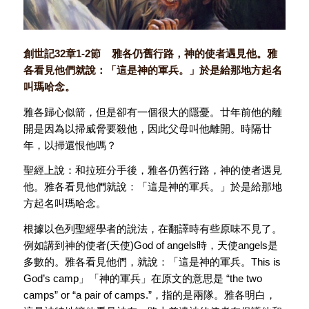
創世記32章1-2節 雅各仍舊行路，神的使者遇見他。雅
各看見他們就說：「這是神的軍兵。」於是給那地方起名
叫瑪哈念。
雅各歸心似箭，但是卻有一個很大的隱憂。廿年前他的離
開是因為以掃威脅要殺他，因此父母叫他離開。時隔廿
年，以掃還恨他嗎？
聖經上說：和拉班分手後，雅各仍舊行路，神的使者遇見
他。雅各看見他們就說：「這是神的軍兵。」於是給那地
方起名叫瑪哈念。
根據以色列聖經學者的說法，在翻譯時有些原味不見了。
例如講到神的使者(天使)God of angels時，天使angels是
多數的。雅各看見他們，就說：「這是神的軍兵。This is
God’s camp」「神的軍兵」在原文的意思是 “the two
camps” or “a pair of camps.”，指的是兩隊。雅各明白，