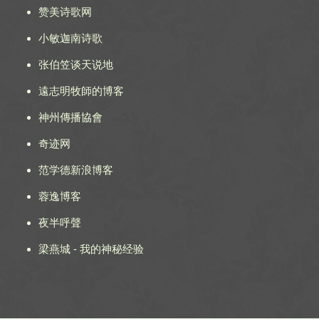
赞美诗歌网
小敏迦南诗歌
张伯笠谈天说地
遠志明牧師的博客
神州傳播協會
奇迹网
范学德新浪博客
蓉逸博客
夜半呼聲
梁燕城 - 我的神秘经验