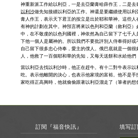
神重新派工作給以利亞，一是去亞蘭膏哈薛作王，二是去
以利沙
做先知接續以利亞的工作。神還是要繼續使用以利
膏人作王，表示天下君王的按立是出於耶和華神。這些人在
有神的計劃在其中。神預言將來以色列和亞蘭（敘利亞）
中，在不敬虔的以色列國裡，神依然為自己留下了七千人
下他一個人是屬神的。所以我們不要批評別人侍奉得好或
自己留下很多忠心侍奉，愛主的僕人。俄巴底就是一個很
人，他救了一百個耶和華的先知，又每天送餅和水給他們
當以利亞去找以利沙時，他正在趕牛。有十二對牛表示以
吃。表示他離開的決心，也表示他家境的富裕。他不是手
家吃得正高興時，他就偷偷跟著以利亞溜走了（筆者的想
訂閱『福音快訊』
填写訂