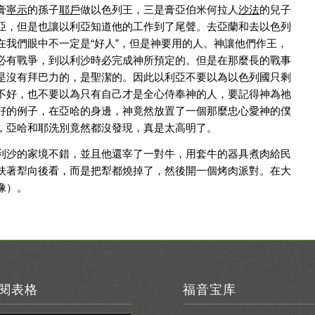
膏
寧示
的孫子
耶戶
做以色列王，三是膏亞伯米何拉人
沙法
的兒子
亞，但是也讓以利亞知道他的工作到了尾聲。去亞蘭和去以色列
我們眼中不一定是“好人”，但是神要用的人。神讓他們作王，
必有戰爭，到以利沙時必完成神所預定的。但是在那麼長的戰事
是沒有拜巴力的，是聖潔的。因此以利亞不要以為以色列國只剩
不好，也不要以為只有自己才是全心侍奉神的人，要記得神為祂
好的例子，在亞哈的身邊，神竟然放置了一個那麼忠心愛神的僕
，亞哈和耶洗別竟然都沒發現，真是太高明了。
利沙的家境不錯，並且他還宰了一對牛，用套牛的器具煮肉給民
扶著犁向後看，而是把犁都燒掉了，然後開一個烤肉派對。在大
像）。
閱表格
福音宝库