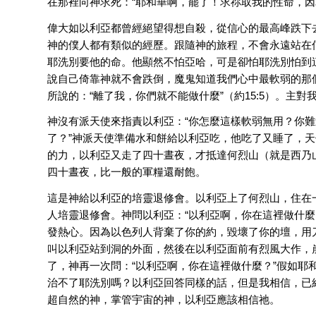
在那裡向神求死：“耶和華啊，罷了！求祢取我的性命，因
偉大如以利亞都曾經絕望得想自殺，從信心的最高峰跌下
神的僕人都有類似的經歷。跟隨神的旅程，不會永遠站在
耶洗別要他的命。他顯然不怕亞哈，可是卻怕耶洗別怕到
說自己倚靠神就不會跌倒，魔鬼知道我們心中最軟弱的那
所說的：“離了我，你們就不能做什麼”（約15:5）。主
神沒有派天使來指責以利亞：“你怎麼這樣軟弱無用？你
了？”神派天使準備水和餅給以利亞吃，他吃了又睡了，
的力，以利亞又走了四十晝夜，才抵達何烈山（就是西乃
四十晝夜，比一般的軍糧還耐飽。
這是神給以利亞的培靈退修會。以利亞上了何烈山，住在
人培靈退修會。神問以利亞：“以利亞啊，你在這裡做什麼
發熱心。因為以色列人背棄了你的約，毀壞了你的壇，用
叫以利亞站到洞的外面，然後在以利亞面前有烈風大作，
了，神再一次問：“以利亞啊，你在這裡做什麼？”假如耶
治不了耶洗別嗎？以利亞回答同樣的話，但是我相信，已
超自然的神，掌管宇宙的神，以利亞應該相信祂。