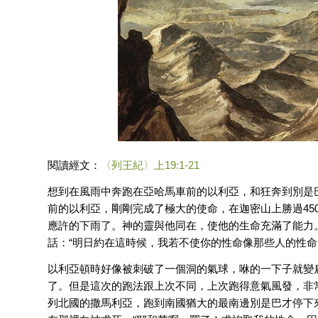
閱讀經文：
〈列王紀〉上19:1-21
想到在風雨中奔跑在亞哈馬車前的以利亞，和狂奔到別是
前的以利亞，剛剛完成了極大的使命，在迦密山上勝過45
應許的下雨了。神的靈與他同在，使他的生命充滿了能力
話：“明日約在這時候，我若不使你的性命像那些人的性命
以利亞頓時好像被刺破了一個洞的氣球，咻的一下子就變
了。但是這次的跑法跟上次不同，上次跑得意氣風發，非
列北國的撒馬利亞，跑到南國猶大的最南邊別是巴才停下