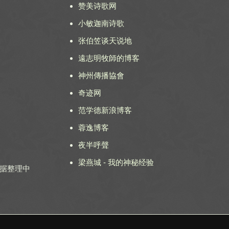
赞美诗歌网
小敏迦南诗歌
张伯笠谈天说地
遠志明牧師的博客
神州傳播協會
奇迹网
范学德新浪博客
蓉逸博客
夜半呼聲
梁燕城 - 我的神秘经验
 数据整理中