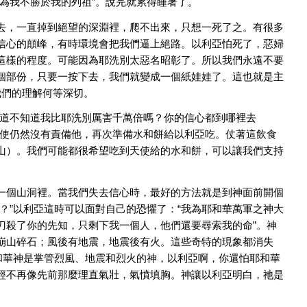
為我不勝於我的列祖”。說完就累得睡著了。
去，一直掉到絕望的深淵裡，爬不出來，只想一死了之。有很多
信心的顛峰，有時環境會把我們逼上絕路。以利亞怕死了，惡婦
這樣的程度。可能因為耶洗別太惡名昭彰了。所以我們永遠不要
個部份，只要一按下去，我們就變成一個紙娃娃了。這也就是主
對我們的理解何等深切。
難道不知道我比耶洗別厲害千萬倍嗎？你的信心都到哪裡去
天使仍然沒有責備他，再次準備水和餅給以利亞吃。仗著這飲食
山）。我們可能都很希望吃到天使給的水和餅，可以讓我們支持
一個山洞裡。當我們失去信心時，最好的方法就是到神面前開個
？”以利亞這時可以面對自己的恐懼了：“我為耶和華萬軍之神大
刀殺了你的先知，只剩下我一個人，他們還要尋索我的命”。神
崩山碎石；風後有地震，地震後有火。這些奇特的現象都消失
和華神是掌管烈風、地震和烈火的神，以利亞啊，你還怕耶和華
經不再像先前那麼理直氣壯，氣憤填胸。神讓以利亞明白，祂是