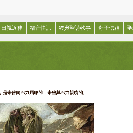
每日親近神
福音快訊
經典聖詩軼事
舟子信箱
聖
千人，是未曾向巴力屈膝的，未曾與巴力親嘴的。