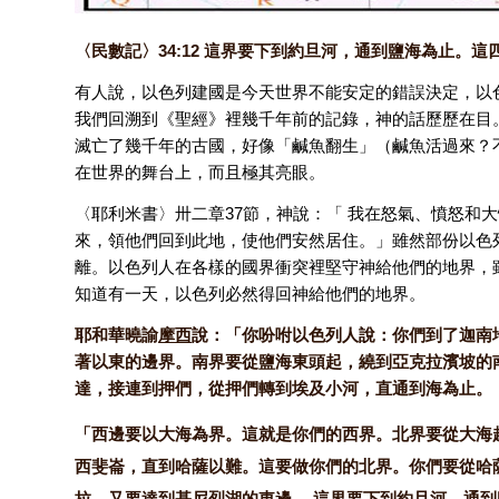
〈民數記〉34:12 這界要下到約旦河，通到鹽海為止。
有人說，以色列建國是今天世界不能安定的錯誤決定，以
我們回溯到《聖經》裡幾千年前的記錄，神的話歷歷在目
滅亡了幾千年的古國，好像「鹹魚翻生」（鹹魚活過來？
在世界的舞台上，而且極其亮眼。
〈耶利米書〉卅二章37節，神說：「 我在怒氣、憤怒和
來，領他們回到此地，使他們安然居住。」雖然部份以色
離。以色列人在各樣的國界衝突裡堅守神給他們的地界，
知道有一天，以色列必然得回神給他們的地界。
耶和華曉諭
摩西
說：「你吩咐以色列人說：你們到了迦南
著以東的邊界。南界要從鹽海東頭起，繞到亞克拉濱坡的
達，接連到押們，從押們轉到埃及小河，直通到海為止。
「西邊要以大海為界。這就是你們的西界。北界要從大海
西斐崙，直到哈薩以難。這要做你們的北界。你們要從哈
拉，又要達到基尼烈湖的東邊。
這界要下到約旦河，通到