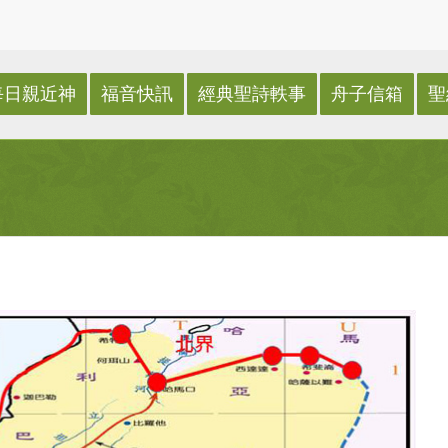
每日親近神
福音快訊
經典聖詩軼事
舟子信箱
聖