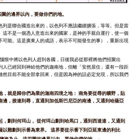
這四圍的邊界以內，要做你們的地。
色列是聯合國造出來的，以色列不應該繼續擴張，等等。但是當
。這不是一個憑人意造出來的國家，是神的手親自運行，使一個
不可能。這是廣東人的成語，表示不可能發生的事），重新出現
大惱恨中將以色列人趕到各國，日後我必從那裡將他們招聚出
列人已經回到神給他們的迦南地，但離「安然居住」還有一段距
雖然目前不能全部拿回來，但是因為神的話必定兌現，所以我們
地，就是歸你們為業的迦南四境之地： 南角要從尋的曠野，貼
南邊，接連到尋，直通到加低斯巴尼亞的南邊，又通到哈薩亞
起，劃到何珥山，
從何珥山劃到哈馬口，通到西達達，又通到
薩以難劃到示番為東界。
這界要從示番下到亞延東邊的利比
鹽海為止。這四圍的邊界以內，要做你們的地。」