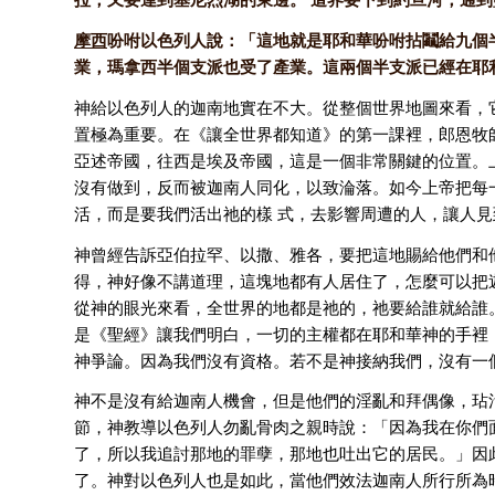
摩西
吩咐以色列人說：「這地就是耶和華吩咐拈鬮給九個
業，瑪拿西半個支派也受了產業。這兩個半支派已經在耶利哥
神給以色列人的迦南地實在不大。從整個世界地圖來看，
置極為重要。在《讓全世界都知道》的第一課裡，郎恩牧
亞述帝國，往西是埃及帝國，這是一個非常關鍵的位置。
沒有做到，反而被迦南人同化，以致淪落。如今上帝把每
活，而是要我們活出祂的樣 式，去影響周遭的人，讓人
神曾經告訴亞伯拉罕、以撒、雅各，要把這地賜給他們和
得，神好像不講道理，這塊地都有人居住了，怎麼可以把
從神的眼光來看，全世界的地都是祂的，祂要給誰就給誰
是《聖經》讓我們明白，一切的主權都在耶和華神的手裡
神爭論。因為我們沒有資格。若不是神接納我們，沒有一
神不是沒有給迦南人機會，但是他們的淫亂和拜偶像，玷污
節，神教導以色列人勿亂骨肉之親時說：「因為我在你們
了，所以我追討那地的罪孽，那地也吐出它的居民。」因
了。神對以色列人也是如此，當他們效法迦南人所行所為