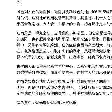
判。
以色列人進佔迦南後，迦南就改稱以色列地(1406 至 58
所佔領，迦南地就逐漸改稱巴勒斯坦，其意是非利士人之
來稱全迦南地，令人發生主權上的錯覺，認為那原是非利
迦南只是一彈丸之地，全長僅約 240 公里，但它卻是
的曠野，也有肥美之谷地和平原，地形充滿了變化，而且
野中，又常有青翠的綠洲。它的氣候也因為高差很大，所
在以色列復國之後，抽取加利利的湖水，又發明滴灌技術
原本乾旱的沙漠，都變成良田，出產豐富，確實不負有流
古代的人都以迦南地為世界的中心，因為它地處於古代兩
方強權爭雄的戰場。而最重要的是，神對世人的啟示都是
神揀選負責分地的人是大祭司
以利亞撒
和
嫩
的兒子
約書亞
美好，但是他們也必須努力去獲得。〈使徒行傳〉17章2
定準他們的年限和所住的疆界」。尊重神和祂所命定的，
參考資料：聖光學院聖經地理資訊網