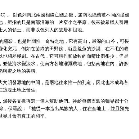
6 BC) 。 以色列南北兩國相繼亡國之後，迦南地陸續被不同的強國
地，所指的只是南部沿海的一片窄小之平原，後來被希臘人引用
士人的領土，而非以色列人的故居和祖地。
世界的縮影，也是世間惟一奇特之地，它有高山，最深的山谷，可畏
變化突兀，例如在茵綠的田野傍，就是荒蕪的沙漠，在不毛的曠
以也相差極劇。在古代，它可耕作和放牧的面積比例很少，但是
，並使海水變淡水，使南方各地灌溉農地，包括南地在內，許多
奶與蜜之地的美稱。
大文明發源地的中間，是兩地往來惟一的孔道，因此也常成為各
在這塊土地上發生。
，然後各支挀再選一個人幫助他們。神給每個支派的彊界都十分
6節，保羅說：「祂從一本造出萬族的人，住在全地上，並且預先
世界才會有真正的和平。