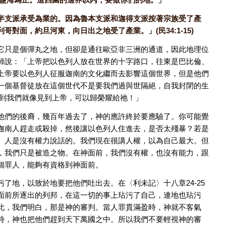
半支派承受為業的。因為魯本支派和迦得支派按著宗族受了產
對面，約旦河東，向日出之地受了產業。」(民34:1-15)
它只是個彈丸之地，但卻是通往歐亞非三洲的通道，因此地理位
師說：「上帝把以色列人放在世界的十字路口，往東是巴比倫、
上帝要以色列人征服迦南的文化繼而去影響這個世界，但是他們
一個基督徒放在這個世代不是要我們過與世隔絕，自我封閉的生
見到我們就像見到上帝，可以歸榮耀給祂！」
他們的後裔，幾百年過去了，神的應許終於要應驗了。你可能覺
迦南人趕走或殺掉，然後讓以色列人住進去，是否太殘暴？若是
。人是沒有權力說話的。我們現在很講人權，以為自己最大。但
，我們只是被造之物。在神面前，我們沒有權，也沒有能力，跟
個罪人，能夠有資格到神面前。
了地，以致於地要把他們吐出去。在〈利未記〉十八章24-25
面前所逐出的列邦，在這一切的事上玷污了自己，連地也玷污
此，我們明白，那是神的審判。當人罪貫滿盈時，神就不客氣
時，神也把他們趕到天下萬國之中。所以我們不要輕視神的審