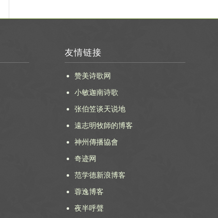
友情链接
赞美诗歌网
小敏迦南诗歌
张伯笠谈天说地
遠志明牧師的博客
神州傳播協會
奇迹网
范学德新浪博客
蓉逸博客
夜半呼聲