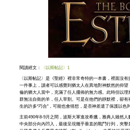
閱讀經文：
〈以斯帖記〉1
〈以斯帖記〉是《聖經》裡非常奇特的一本書，裡面沒有
一件事上，讀者可以感覺到猶太人在異地對神默然的仰望
倫的猶大人當中，充滿了任人擺佈的無力感。此時但以理
群無法自衛的羊，任人宰割。可是在他們的靜默裡，卻有
生的許多“巧合”，可能也會猜想，是否神差遣了保護以色
主前490年8-9月之間，波斯大軍進攻希臘，雅典人雖
中央部分向內凹入，最後呈現幾乎垂直的戰鬥行列，夾擊