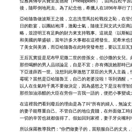
位雅典傳令兵費里皮德斯（Pheilippides），由馬
後，隨即倒地死去。為了紀念他，希臘人在1896年舉行
亞哈隨魯做波斯王之後，立志洗雪馬拉松戰役之恥，在登
日的歡宴，以團結袍澤，激勵士氣，隨後王與文武大臣商
略，並證明王有足夠的財力來支持戰事。這就是〈以斯帖
和美國的華盛頓，當年許多大事都在這裡發生。尼希米也
了美女與美酒，而亞哈隨魯在此時突發奇想，要以王后瓦
王后瓦實提是尼布甲尼撒二世的曾孫女，伯沙撒的女兒。
那些喝醉的男人品頭論足，自是不宜；亦有傳說她那時已
下亞達薛西一世。沒想到此舉激怒了眾臣的大男人主義，
霉呢？當然是亞哈隨魯王，自己的老婆沒啦！等到酒醒，
以人在生氣時千萬不要做決定，因為盛怒之下是沒有理智
那些加油添醋的大臣在旁你一言我一語的，便把小事變成
在這裡我們看到廢后的理由是為了叫“所有的婦人，無論丈
的妻子能尊重自己。不管自己的地位貴賤，在外面做工時
一切的辛苦也就都值得了。假如回到家裡，妻子牙尖嘴利
所以保羅教導我們：“你們做妻子的，當順服自己的丈夫