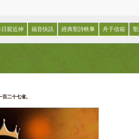
每日親近神
福音快訊
經典聖詩軼事
舟子信箱
聖
一百二十七省。