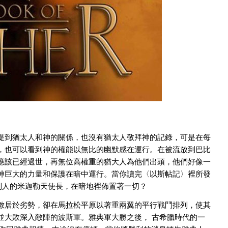
提到猶太人和神的關係，也沒有猶太人敬拜神的記錄，可是在每
，也可以看到神的權能以無比的幽默感在運行。在被流放到巴比
應該已經過世，再無位高權重的猶大人為他們出頭，他們好像一
神巨大的力量和保護在暗中運行。當你讀完〈以斯帖記〉裡所發
列人的米迦勒天使長，在暗地裡佈置著一切？
然人數居於劣勢，卻在馬拉松平原以著重兩翼的平行戰鬥排列，使其
並大敗深入敵陣的波斯軍。雅典軍大勝之後， 古希臘時代的一