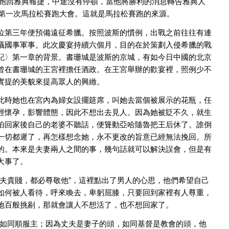
拉松平原跑回雅典報捷，中途沒有停頓，當他將勝利的消息轉告雅典人
了第一次馬拉松賽跑大會。這就是馬拉松賽跑的來源。
位第三年便預備遠征希臘。按照波斯的慣例，出戰之前往往有連
議國事軍事。此次慶宴持續六個月，目的在於策劃入侵希臘的戰
記〉第一章的背景。書珊城是波斯的京城，有如今日中國的北京
曾在書珊城的王宮裡擔任酒政。在王宮舉辦的歡宴裡，照例少不
實提的美貌來提高眾人的興緻。
此時她也在宮內為婦女設擺筵席，叫她去當個被展示的花瓶，任
經懷孕，影響體態，因此不想出去見人。因為她被貶不久，就生
怕回家後自己的老婆不聽話，便聳動亞哈隨魯把王后休了。誰倒
一切都遲了，再怎樣想念她，永不更改的旨意已經無法挽回。所
的。本來是夫妻兩人之間的事，幾句話就可以解決誤會，但是有
大事了。
夫貴賤，都必尊敬他”，這裡點出了男人的心思，他們希望自己
如何被人看待，呼來喚去，卑躬屈膝，只要回到家裡有人尊重，
地百般挑剔，那就會讓人不想活了，也不想回家了。
，如同順服主；因為丈夫是妻子的頭，如同基督是教會的頭，他