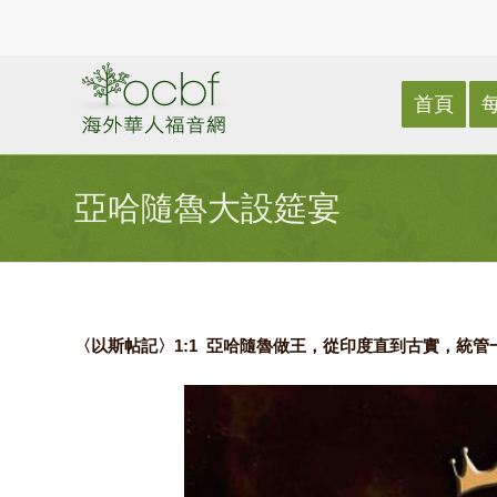
首頁
亞哈隨魯大設筵宴
〈以斯帖記〉1:1 亞哈隨魯做王，從印度直到古實，統管