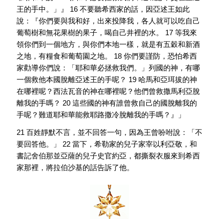
王的手中。」』 16 不要聽希西家的話，因亞述王如此
說：『你們要與我和好，出來投降我，各人就可以吃自己
葡萄樹和無花果樹的果子，喝自己井裡的水。 17 等我來
領你們到一個地方，與你們本地一樣，就是有五穀和新酒
之地，有糧食和葡萄園之地。 18 你們要謹防，恐怕希西
家勸導你們說：「耶和華必拯救我們。」列國的神，有哪
一個救他本國脫離亞述王的手呢？ 19 哈馬和亞珥拔的神
在哪裡呢？西法瓦音的神在哪裡呢？他們曾救撒馬利亞脫
離我的手嗎？ 20 這些國的神有誰曾救自己的國脫離我的
手呢？難道耶和華能救耶路撒冷脫離我的手嗎？』」
21 百姓靜默不言，並不回答一句，因為王曾吩咐說：「不
要回答他。」 22 當下，希勒家的兒子家宰以利亞敬，和
書記舍伯那並亞薩的兒子史官約亞，都撕裂衣服來到希西
家那裡，將拉伯沙基的話告訴了他。