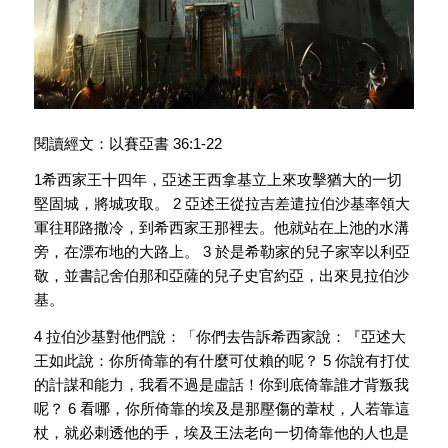
閱讀經文：以賽亞書 36:1-22
1希西家王十四年，亞述王西拿基立上來攻擊猶大的一切
堅固城，將城攻取。 2 亞述王從拉吉差遣拉伯沙基率領大
軍往耶路撒冷，到希西家王那裡去。他就站在上池的水溝
旁，在漂布地的大路上。 3 於是希勒家的兒子家宰以利亞
敬，並書記舍伯那和亞薩的兒子史官約亞，出來見拉伯沙
基。
4 拉伯沙基對他們說：「你們去告訴希西家說：『亞述大
王如此說：你所倚靠的有什麼可仗賴的呢？ 5 你說有打仗
的計謀和能力，我看不過是虛話！你到底倚靠誰才背叛我
呢？ 6 看哪，你所倚靠的埃及是那壓傷的葦杖，人若靠這
杖，就必刺透他的手，埃及王法老向一切倚靠他的人也是