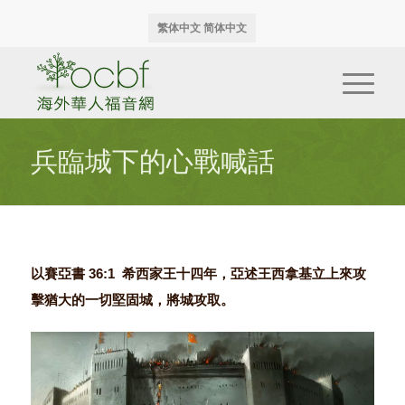
繁体中文
简体中文
兵臨城下的心戰喊話
以賽亞書 36:1 希西家王十四年，亞述王西拿基立上來攻
擊猶大的一切堅固城，將城攻取。