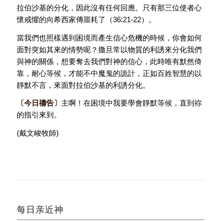
拉伯沙基的分化，因此沒有任何回應。只有那三位使者心
懷戒懼的向希西家傳噩耗了（36:21-22）。
當我們也照樣遇到困境而產生信心危機的時候，你會如何
面對突如其來的情勢呢？撒旦常以物質的利誘來分化我們
與神的關係，想要奪去我們對神的信心，此時唯有默然倚
靠，耐心等候，才能不中魔鬼的詭計，正如百姓智慧的以
靜默不言，來面對拉伯沙基的利誘分化。
〔
今日禱告〕
主啊！在困境中我要學會靜默等候，直到祢
的指引來到。
(戴文峻牧師)
每日亲近神