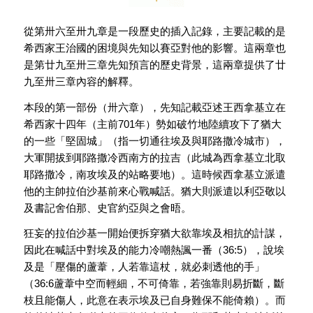
從第卅六至卅九章是一段歷史的插入記錄，主要記載的是
希西家王治國的困境與先知以賽亞對他的影響。這兩章也
是第廿九至卅三章先知預言的歷史背景，這兩章提供了廿
九至卅三章內容的解釋。
本段的第一部份（卅六章），先知記載亞述王西拿基立在
希西家十四年（主前701年）勢如破竹地陸續攻下了猶大
的一些「堅固城」（指一切通往埃及與耶路撒冷城市），
大軍開拔到耶路撒冷西南方的拉吉（此城為西拿基立北取
耶路撒冷，南攻埃及的站略要地）。這時候西拿基立派遣
他的主帥拉伯沙基前來心戰喊話。猶大則派遣以利亞敬以
及書記舍伯那、史官約亞與之會晤。
狂妄的拉伯沙基一開始便拆穿猶大欲靠埃及相抗的計謀，
因此在喊話中對埃及的能力冷嘲熱諷一番（36:5），說埃
及是「壓傷的蘆葦，人若靠這杖，就必刺透他的手」
（36:6蘆葦中空而輕細，不可倚靠，若強靠則易折斷，斷
枝且能傷人，此意在表示埃及已自身難保不能倚賴）。而