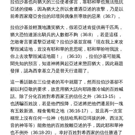
拉伯沙基也向猶大的三位使者侈言，靠耶和華也無法抵抗
亞述的侵略，因為猶大之所以會遭遇亞述的攻擊，乃是以
前希西家廢亞舍拉的邱壇與偶像所導致的惡果（36:7）。
拉伯沙基並輕蔑地譏笑猶大，假若亞述肯提供兩千匹馬，
猶大恐怕連派出騎兵的人數都不夠（36:8），若是這樣，
怎敢奢言要還擊亞述呢？拉伯沙基並宣稱「現在我上來攻
擊毀滅這地，豈沒有耶和華的意思呢，耶和華吩咐我說，
你上去攻擊毀滅這地罷！」（36:10），拉伯沙基可能風
聞先知的預言，知道神將興起亞述來懲罰猶大，因此藉題
發揮，認為西拿基立乃是替天行道罷了。
這一番話聽在三位使者的耳中就罷了，然而拉伯沙基卻不
顧以利亞敬的要求，故意用猶大話向耶路撒冷城的百姓喊
話。除了分化百姓對希西家王的信任之外（36:13-15），
也誘騙百姓說，若是他們投降，亞述將把他們遷居到一塊
有五榖新酒、糧食葡萄之地（36:16-17）。並且再一次宣
稱世上沒有任何一位神（包括哈馬和亞珥拔的神、西法瓦
音的神等等）能救他的百姓脫離亞述的手，因此耶和華神
也不例外（36:18-20）。幸好百姓對希西家的信任勝過了