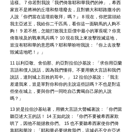
這樣。 7 你若對我說「我們倚靠耶和華我們的神」，希西
家豈不是將神的丘壇和祭壇廢去，且對猶大和耶路撒冷的
人說「你們當在這壇前敬拜」嗎？』 8 現在，你把當頭給
我主亞述王，我給你二千匹馬，看你這一面騎馬的人夠不
夠！ 9 若不然，怎能打敗我主臣僕中最小的軍長呢？你竟
倚靠埃及的戰車馬兵嗎？ 10 現在我上來攻擊毀滅這地，
豈沒有耶和華的意思嗎？耶和華吩咐我說：『你上去攻擊
毀滅這地吧！』」
11 以利亞敬、舍伯那、約亞對拉伯沙基說：「求你用亞蘭
言語和僕人說話，因為我們懂得。不要用猶大言語和我們
說話，達到城上百姓的耳中。」 12 拉伯沙基說：「我主
差遣我來，豈是單對你和你的主說這些話嗎？不也是對這
些坐在城上，要與你們一同吃自己糞喝自己尿的人說
嗎？」
13 於是拉伯沙基站著，用猶大言語大聲喊著說：「你們當
聽亞述大王的話！ 14 王如此說：『你們不要被希西家欺
哄了，因他不能拯救你們。 15 也不要聽希西家使你們倚
靠耶和華說：「耶和華必要拯救我們，這城必不交在亞述