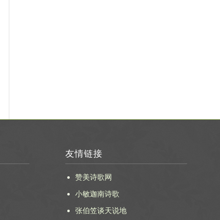
友情链接
赞美诗歌网
小敏迦南诗歌
张伯笠谈天说地