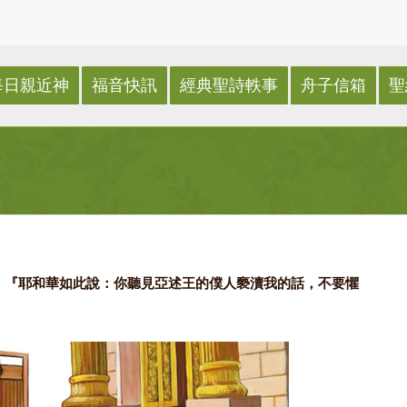
每日親近神
福音快訊
經典聖詩軼事
舟子信箱
聖
說：『耶和華如此說：你聽見亞述王的僕人褻瀆我的話，不要懼