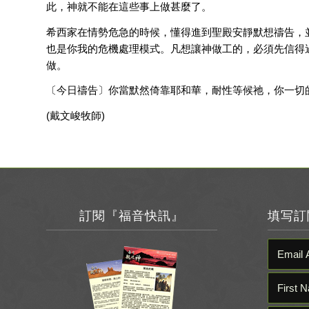
此，神就不能在這些事上做甚麼了。
希西家在情勢危急的時候，懂得進到聖殿安靜默想禱告，
也是你我的危機處理模式。凡想讓神做工的，必須先信得
做。
〔今日禱告〕你當默然倚靠耶和華，耐性等候祂，你一切
(戴文峻牧師)
訂閱『福音快訊』
填写訂