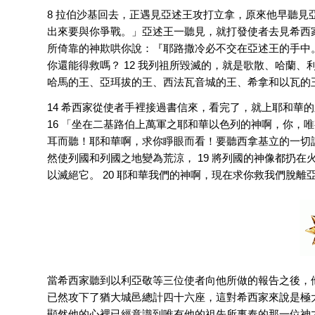
8 拉伯沙基回去，正遇見亞述王攻打立拿，原來他早聽見
出來要與你爭戰。」亞述王一聽見，就打發使者去見希西家
所倚靠的神欺哄你說：『耶路撒冷必不交在亞述王的手中。
你還能得救嗎？ 12 我列祖所毀滅的，就是歌散、哈蘭、
哈馬的王、亞珥拔的王、西法瓦音城的王、希拿和以瓦的
14 希西家從使者手裡接過書信來，看完了，就上耶和華的
16 「坐在二基路伯上萬軍之耶和華以色列的神啊，你，唯
耳而聽！耶和華啊，求你睜眼而看！要聽西拿基立的一切話
然使列國和列國之地變為荒涼， 19 將列國的神像都扔
以滅絕它。 20 耶和華我們的神啊，現在求你救我們脫
當希西家聽到以利亞敬等三位使者向他所做的報告之後，他
已然攻下了猶大城邑總計四十六座，這對希西家來說是極大
顯然他的心裡已經意識到唯有他的祖先所事奉的那一位神