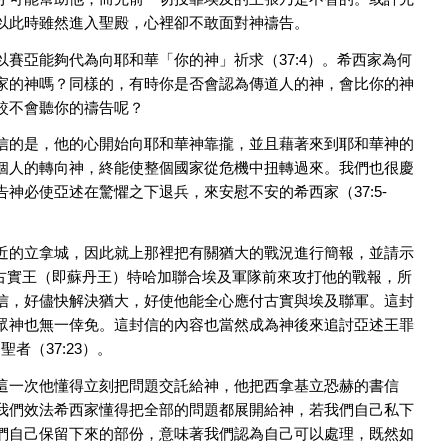
以此時雖然進入聖殿，心裡卻不敢面對神禱告。
賽亞能夠代為向耶和華「你的神」祈求（37:4）。希西家為何
家的神嗎？同樣的，有時你是否會認為傳道人的神，會比你的神
較不會聽你的禱告呢？
信的是，他的心開始向耶和華神靠攏，並且藉著來到耶和華神的
個人的轉向神，終能使整個國家從危機中扭轉過來。我們也很慶
神必使亞述在驚懼之下退兵，來安慰不安的希西家（37:5-
近的立拿城，因此就上那裡把有關猶大的戰況進行簡報，並請示
聞古實王（即蘇丹王）特哈加聯合埃及軍隊前來攻打他的戰報，所
信，好儘快解決猶大，好使他能全心應付古實與埃及聯軍。這封
眾神也無一倖免。這封信的內容也當然成為神後來追討亞述王罪
者（37:23）。
這一次他懂得立刻把問題交託給神，他把西拿基立恐赫的書信
我們效法希西家懂得把全部的問題都展開給神，若我們自己私下
們自己保留下來的部份，意味著我們認為自己可以處理，既然如