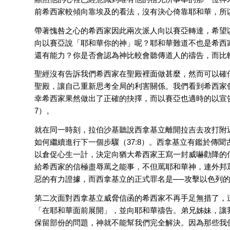
前希西家較傾向靠埃及的看法，沒有決心倚靠耶和華，所
帶著愧咎之心的希西家因此兩次派人向以賽亞轉達，希望以
向以賽亞說「耶和華你的神」呢？耶和華難道不也是希西
還有能力？你是否會認為神比較會聽傳道人的禱告，而比
聖經沒有告訴我們希西家在聖殿裡面做甚麼，然而可以確
聖殿，讓自己重新思考全局的利害關係。我們看到希西家
幸希西家果然做出了正確的抉擇，而以賽亞也適時的以宣告
7）。
就在同一時刻，拉伯沙基聽說西拿基立離開拉吉去攻打附
如何繼續進行下一個步驟（37:8）。西拿基立有鑑於傳
以倉促心生一計，決定向猶大希西家王寫一封威嚇勸降的
給希西家的信極盡辱罵之能事，不但罵耶和華神，連外邦
惡的有力證據，而西拿基立的正式罪名是──攻擊以色列的聖
第二次面對西拿基立威脅信函的希西家不再手足無措了，
「在耶和華面前展開」，並向耶和華禱告。弟兄姊妹，讓
保留部份的問題，神就不能幫我們完全解決。因為那些我