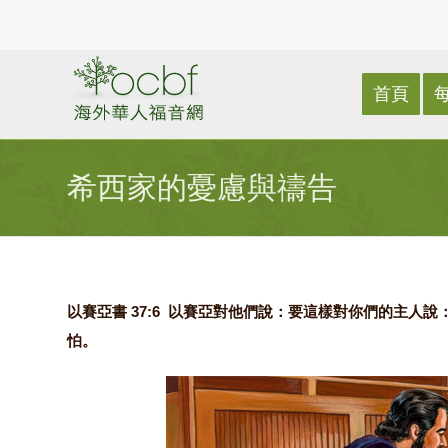
首頁
希西家的憂慮與禱告
以賽亞書 37:6 以賽亞對他們說：要這樣對你們的主人
怕。