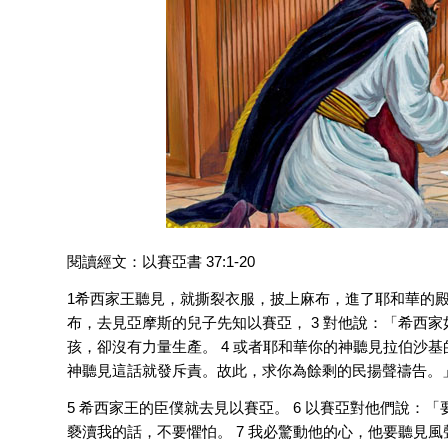
閱讀經文：以賽亞書 37:1-20
1希西家王聽見，就撕裂衣服，披上麻布，進了耶和華的殿
布，去見亞摩斯的兒子先知以賽亞， 3 對他說：「希西
孩，卻沒有力量生產。 4 或者耶和華你的神聽見拉伯沙
神聽見這話就發斥責。故此，求你為餘剩的民揚聲禱告。
5 希西家王的臣僕就去見以賽亞。 6 以賽亞對他們說
褻瀆我的話，不要懼怕。 7 我必驚動他的心，他要聽見