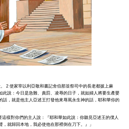
。 2 使家宰以利亞敬和書記舍伯那並祭司中的長老都披上麻
家如此說：今日是急難、責罰、凌辱的日子，就如婦人將要生產嬰
基的話，就是他主人亞述王打發他來辱罵永生神的話，耶和華你的
」
：「要這樣對你們的主人說：『耶和華如此說：你聽見亞述王的僕人
風聲，就歸回本地，我必使他在那裡倒在刀下。』」