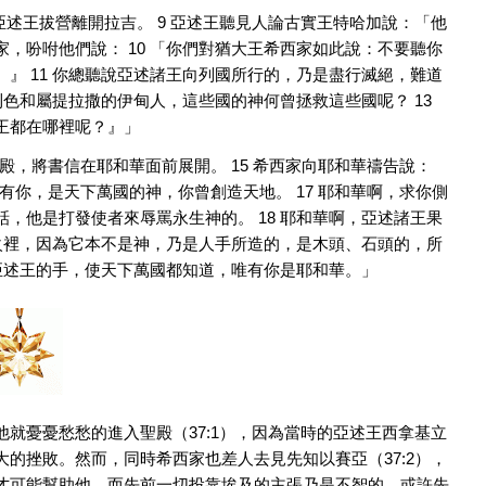
亞述王拔營離開拉吉。 9 亞述王聽見人論古實王特哈加說：「他
，吩咐他們說： 10 「你們對猶大王希西家如此說：不要聽你
』 11 你總聽說亞述諸王向列國所行的，乃是盡行滅絕，難道
利色和屬提拉撒的伊甸人，這些國的神何曾拯救這些國呢？ 13
王都在哪裡呢？』」
殿，將書信在耶和華面前展開。 15 希西家向耶和華禱告說：
有你，是天下萬國的神，你曾創造天地。 17 耶和華啊，求你側
，他是打發使者來辱罵永生神的。 18 耶和華啊，亞述諸王果
在火裡，因為它本不是神，乃是人手所造的，是木頭、石頭的，所
離亞述王的手，使天下萬國都知道，唯有你是耶和華。」
就憂憂愁愁的進入聖殿（37:1），因為當時的亞述王西拿基立
的挫敗。然而，同時希西家也差人去見先知以賽亞（37:2），
才可能幫助他，而先前一切投靠埃及的主張乃是不智的。或許先