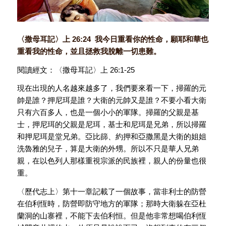
〈撒母耳記〉上 26:24 我今日重看你的性命，願耶和華也
重看我的性命，並且拯救我脫離一切患難。
閱讀經文：〈撒母耳記〉上 26:1-25
現在出現的人名越來越多了，我們要來看一下，掃羅的元
帥是誰？押尼珥是誰？大衛的元帥又是誰？不要小看大衛
只有六百多人，也是一個小小的軍隊。掃羅的父親是基
士，押尼珥的父親是尼珥，基士和尼珥是兄弟，所以掃羅
和押尼珥是堂兄弟。亞比篩、約押和亞撒黑是大衛的姐姐
洗魯雅的兒子，算是大衛的外甥。所以不只是華人兄弟
親，在以色列人那樣重視宗派的民族裡，親人的份量也很
重。
〈歷代志上〉第十一章記載了一個故事，當非利士的防營
在伯利恆時，防營即防守地方的軍隊；那時大衛躲在亞杜
蘭洞的山寨裡，不能下去伯利恒。但是他非常想喝伯利恆