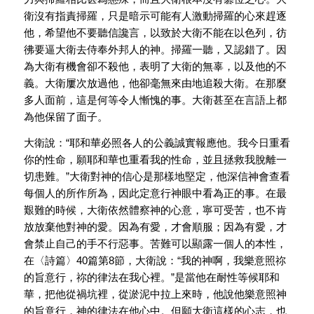
衛沒有指責掃羅，只是暗示可能有人激動掃羅的心來趕逐
他，希望他不要聽信讒言，以致於大衛不能在以色列，彷
彿要逼大衛去侍奉外邦人的神。掃羅一聽，又認錯了。因
為大衛有機會卻不殺他，表明了大衛的無辜，以及他的不
義。大衛屢次放過他，他卻毫無來由地追殺大衛。在那麼
多人面前，這是何等令人慚愧的事。大衛甚至在言語上都
為他保留了面子。
大衛說：“耶和華必照各人的公義誠實報應他。我今日重看
你的性命，願耶和華也重看我的性命，並且拯救我脫離一
切患難。”大衛對神的信心是那樣地堅定，他深信神會查看
每個人的所作所為，因此定意行神眼中看為正的事。在最
艱難的時候，大衛依然體察神的心意，寧可受苦，也不肯
放放棄他對神的愛。因為有愛，才會順服；因為有愛，才
會禁止自己的手不行惡事。苦難可以顯露一個人的本性，
在〈詩篇〉40篇第8節，大衛說：“我的神啊，我樂意照祢
的旨意行，祢的律法在我心裡。”是當他在耐性等候耶和
華，把他從禍坑裡，從淤泥中拉上來時，他說他樂意照神
的旨意行，神的律法在他心中。但願大衛這樣的心志，也