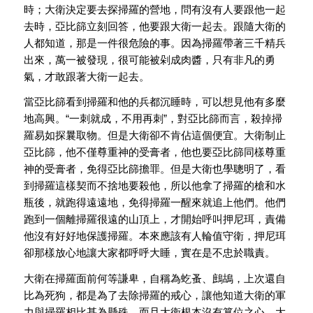
時；大衛決定要去探掃羅的營地，問有沒有人要跟他一起
去時，亞比篩立刻回答，他要跟大衛一起去。跟隨大衛的
人都知道，那是一件很危險的事。因為掃羅帶著三千精兵
出來，萬一被發現，很可能被剁成肉醬，只有非凡的勇
氣，才敢跟著大衛一起去。
當亞比篩看到掃羅和他的兵都沉睡時，可以想見他有多麼
地高興。“一刺就成，不用再刺”，對亞比篩而言，殺掉掃
羅易如探曩取物。但是大衛卻不肯佔這個便宜。大衛制止
亞比篩，他不僅尊重神的受膏者，他也要亞比篩同樣尊重
神的受膏者，免得亞比篩擔罪。但是大衛也學聰明了，看
到掃羅這樣契而不捨地要殺他，所以他拿了掃羅的槍和水
瓶後，就跑得遠遠地，免得掃羅一醒來就追上他們。他們
跑到一個離掃羅很遠的山頂上，才開始呼叫押尼珥，責備
他沒有好好地保護掃羅。本來應該有人輪值守衛，押尼珥
卻那樣放心地讓大家都呼呼大睡，實在是不忠於職責。
大衛在掃羅面前何等謙卑，自稱為虼蚤、鷓鴣，上次還自
比為死狗，都是為了去除掃羅的戒心，讓他知道大衛的軍
力與掃羅相比甚為懸殊，而且大衛根本沒有篡位之心。大