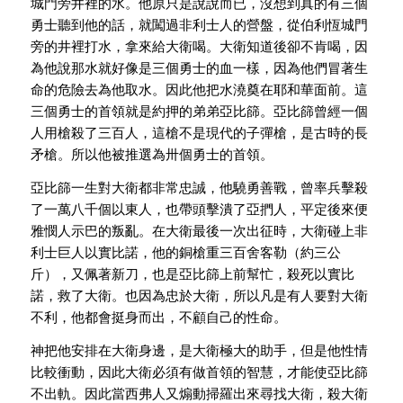
城門旁井裡的水。他原只是說說而已，沒想到真的有三個
勇士聽到他的話，就闖過非利士人的營盤，從伯利恆城門
旁的井裡打水，拿來給大衛喝。大衛知道後卻不肯喝，因
為他說那水就好像是三個勇士的血一樣，因為他們冒著生
命的危險去為他取水。因此他把水澆奠在耶和華面前。這
三個勇士的首領就是約押的弟弟亞比篩。亞比篩曾經一個
人用槍殺了三百人，這槍不是現代的子彈槍，是古時的長
矛槍。所以他被推選為卅個勇士的首領。
亞比篩一生對大衛都非常忠誠，他驍勇善戰，曾率兵擊殺
了一萬八千個以東人，也帶頭擊潰了亞捫人，平定後來便
雅憫人示巴的叛亂。在大衛最後一次出征時，大衛碰上非
利士巨人以實比諾，他的銅槍重三百舍客勒（約三公
斤），又佩著新刀，也是亞比篩上前幫忙，殺死以實比
諾，救了大衛。也因為忠於大衛，所以凡是有人要對大衛
不利，他都會挺身而出，不顧自己的性命。
神把他安排在大衛身邊，是大衛極大的助手，但是他性情
比較衝動，因此大衛必須有做首領的智慧，才能使亞比篩
不出軌。因此當西弗人又煽動掃羅出來尋找大衛，殺大衛