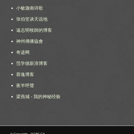
小敏迦南诗歌
张伯笠谈天说地
遠志明牧師的博客
神州傳播協會
奇迹网
范学德新浪博客
蓉逸博客
夜半呼聲
梁燕城 - 我的神秘经验
© Copyright - OCBF.CA