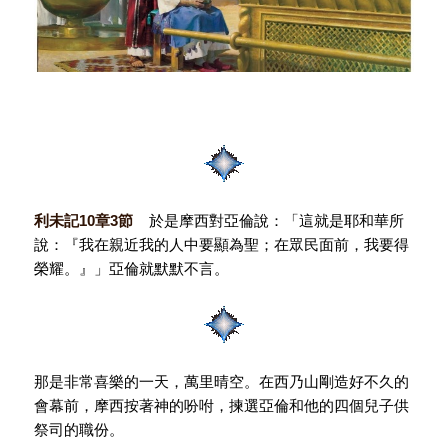
利未記
10
章
3
節
於是摩西對亞倫說：「這就是耶和華所
說：『我在親近我的人中要顯為聖；在眾民面前，我要得
榮耀。』」亞倫就默默不言。
那是非常喜樂的一天，萬里晴空。在西乃山剛造好不久的
會幕前，摩西按著神的吩咐，揀選亞倫和他的四個兒子供
祭司的職份。