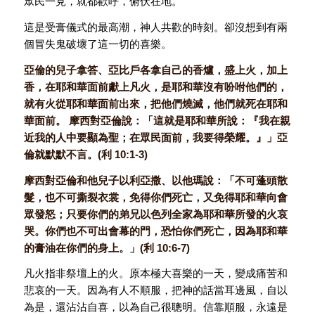
眾民一見，就都歡呼，俯伏在地。
這是受膏儀式的最高潮，神人共歡的時刻。卻沒想到有兩
個冒失鬼破壞了這一切的喜樂。
亞倫的兒子拿答、亞比戶各拿自己的香爐，盛上火，加上
香，在耶和華面前獻上凡火，是耶和華沒有吩咐他們的，
就有火從耶和華面前出來，把他們燒滅，他們就死在耶和
華面前。
摩西對亞倫說：「這就是耶和華所說：『我在親
近我的人中要顯為聖；在眾民面前，我要得榮耀。』」亞
倫就默默不言。
(
利
10:1-3)
摩西對亞倫和他兒子以利亞撒、以他瑪說：「不可蓬頭散
髮，也不可撕裂衣裳，免得你們死亡，又免得耶和華向會
眾發怒；只要你們的弟兄以色列全家為耶和華所發的火哀
哭。你們也不可出會幕的門，恐怕你們死亡，因為耶和華
的膏油在你們的身上。」
(
利
10:6-7)
凡火指非祭壇上的火。原本極大喜樂的一天，變成痛苦和
悲哀的一天。因為有人不順服，把神的話當耳邊風，自以
為是，還沾沾自喜，以為自己很聰明。信靠順服，永遠是