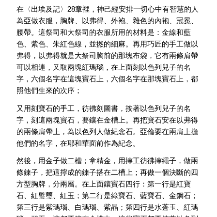
在〈出埃及記〉28章裡，神己經安排一切心中有智慧的人
為亞做衣服，胸牌、以弗得、外袍、雜色的內袍、冠冕、
腰帶。這祭司和大祭司的衣服所用的材料是：金線和藍
色、紫色、朱紅色線，並撚的細麻。再用巧匠的手工做以
弗得，以弗得就是大祭司胸前的那塊布袋，它有兩條肩帶
可以相連，又取兩塊紅瑪瑙，在上面刻以色列兒子的名
字，六個名字在這塊寶石上，六個名字在那塊寶石上，都
照他們生來的次序；
又用刻寶石的手工，彷彿刻圖書，按著以色列兒子的名
字，刻這兩塊寶石，要鑲在金槽上。再把寶石安在以弗得
的兩條肩帶上，為以色列人做紀念石。亞倫要在兩肩上擔
他們的名字，在耶和華面前作為紀念。
然後，用金子做二槽；拿精金，用擰工彷彿擰繩子，做兩
條鍊子，把這擰成的鍊子搭在二槽上；再做一個決斷的四
方型胸牌，分兩層。在上面鑲寶石四行：第一行是紅寶
石、紅璧璽、紅玉；第二行是綠寶石、藍寶石、金鋼石；
第三行是紫瑪瑙、白瑪瑙、紫晶；第四行是水蒼玉、紅瑪