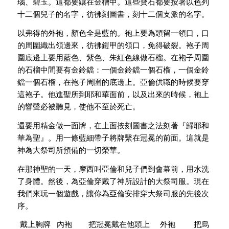
瑙、碧玉。這都要鑲在金槽中。這些寶石都要按著以色列
十二個兒子的名字，彷彿刻圖書，刻十二個支派的名字。
以弗得的外袍，顏色全是藍的。袍上要為頭留一領口，口
的周圍織出領邊來，彷彿鎧甲的領口，免得破裂。袍子周
圍底邊上要用藍色、紫色、朱紅色線做石榴。在袍子周圍
的石榴中間要有金鈴鐺：一個金鈴鐺一個石榴，一個金鈴
鐺一個石榴，在袍子周圍的底邊上。亞倫供職的時候要穿
這袍子。他進聖所到耶和華面前，以及出來的時候，袍上
的響聲必被聽見，使他不至於死亡。
還要用精金做一面牌，在上面按刻圖書之法刻著『歸耶和
華為聖』。用一條藍細帶子將牌繫在冠冕的前面。這就是
神為大祭司所預備的一切榮華。
在那神聖的一天，摩西叫亞倫和兒子們到會幕前，用水洗
了身體。然後，為亞倫穿戴了神所設計的大祭司服。現在
我們來玩一個遊戲，讓你為亞倫安排穿大祭司服的先後次
序。
戴上胸牌 內袍 把冠冕戴在他頭上 外袍 把烏