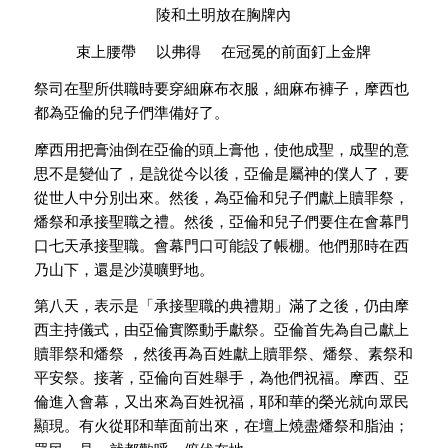
陵和土明放在胸牌內
束上腰帶 以弗得 在冠冕的前面釘上金牌
祭司在聖所供職時要穿細麻布衣服，細麻布褲子，摩西也
都為亞倫的兒子們準備好了。
摩西用把膏油倒在亞倫的頭上膏他，使他成聖，成聖的意
思不是變仙了，是說從今以後，亞倫是屬神的僕人了，要
從世人中分別出來。然後，為亞倫和兒子們獻上贖罪祭，
燔祭和承接聖職之禮。然後，亞倫和兒子們要住在會幕門
口七天承接聖職。會幕門口可能設了帳棚。他們那時在西
乃山下，還是沙漠曠野地。
第八天，表示是「承接聖職的典禮期」滿了之後，仍由摩
西主持儀式，由亞倫實際動手獻祭。亞倫首先為自己獻上
贖罪祭和燔祭 ，然後再為百姓獻上贖罪祭、燔祭、素祭和
平安祭。接著，亞倫向百姓舉手，為他們祝福。摩西、亞
倫進入會幕，又出來為百姓祝福，耶和華的榮光就向眾民
顯現。有火從耶和華面前出來，在壇上燒盡燔祭和脂油；