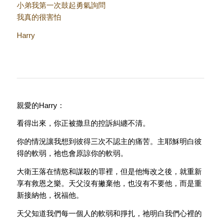
小弟我第一次鼓起勇氣詢問
我真的很害怕
Harry
親愛的Harry：
看得出來，你正被撒旦的控訴糾纏不清。
你的情況讓我想到彼得三次不認主的痛苦。主耶穌明白彼
得的軟弱，祂也會原諒你的軟弱。
大衛王落在情慾和謀殺的罪裡，但是他悔改之後，就重新
享有救恩之樂。天父沒有撇棄他，也沒有不要他，而是重
新接納他，祝福他。
天父知道我們每一個人的軟弱和掙扎，祂明白我們心裡的