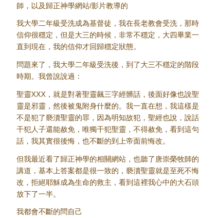
師，以及歸正神學網站/影片教導的
我大學二年級受洗成為基督徒，我在長老教會受洗，那時
信仰很穩定，但是大三的時候，非常不穩定，大四畢業一
直到現在，我的信仰才回歸穩定狀態。
問題來了，我大學二年級受洗後，到了大三不穩定的階段
時期。我曾說說過：
聖靈XXX，就是對著聖靈飆三字經髒話，後面好像也說聖
靈是邪靈，然後被鬼附身什麼的。我一直在想，我這樣是
不是犯了褻瀆聖靈的罪，因為明知故犯，聖經也說，說話
干犯人子還能赦免，唯獨干犯聖靈，不得赦免，看到這句
話，我其實很後悔，也不斷的到上帝面前悔改。
但我最近看了歸正神學的相關網站，也聽了唐崇榮牧師的
講道，基本上答案都是很一致的，褻瀆聖靈就是至死不悔
改，拒絕耶穌成為生命的救主，看到這裡我心中的大石頭
放下了一半。
我都會不斷的問自己