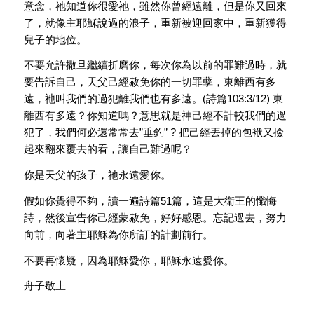
意念，祂知道你很愛祂，雖然你曾經遠離，但是你又回來
了，就像主耶穌說過的浪子，重新被迎回家中，重新獲得
兒子的地位。
不要允許撒旦繼續折磨你，每次你為以前的罪難過時，就
要告訴自己，天父己經赦免你的一切罪孽，東離西有多
遠，祂叫我們的過犯離我們也有多遠。(詩篇103:3/12) 東
離西有多遠？你知道嗎？意思就是神己經不計較我們的過
犯了，我們何必還常常去”垂釣” ? 把己經丟掉的包袱又撿
起來翻來覆去的看，讓自己難過呢？
你是天父的孩子，祂永遠愛你。
假如你覺得不夠，讀一遍詩篇51篇，這是大衛王的懺悔
詩，然後宣告你己經蒙赦免，好好感恩。忘記過去，努力
向前，向著主耶穌為你所訂的計劃前行。
不要再懷疑，因為耶穌愛你，耶穌永遠愛你。
舟子敬上