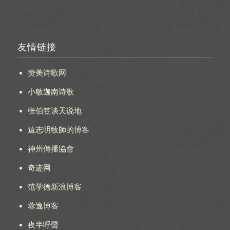
友情链接
赞美诗歌网
小敏迦南诗歌
张伯笠谈天说地
遠志明牧師的博客
神州傳播協會
奇迹网
范学德新浪博客
蓉逸博客
夜半呼聲