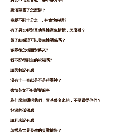
男友不信基督教，要不要分手?
褻瀆聖靈了怎麼辦？
奉獻不到十分之一, 神會悅納嗎?
有了男友卻對其他異性產生情愫，怎麼辦？
領了結婚證可以發生性關係嗎？
犯罪後怎樣面對將來?
我不配得到主的祝福嗎?
讀民數記有感
没有十一奉献是不是得罪神？
害怕英文不好影響服事
為什麼主囑咐我們，冒基督名來的，不要跟從他們？
好深的孤獨感
讀利未記有感
怎樣為世界發生的災難禱告？