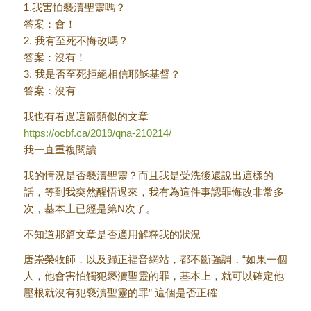
1.我害怕褻瀆聖靈嗎？
答案：會！
2. 我有至死不悔改嗎？
答案：沒有！
3. 我是否至死拒絕相信耶穌基督？
答案：沒有
我也有看過這篇類似的文章
https://ocbf.ca/2019/qna-210214/
我一直重複閱讀
我的情況是否褻瀆聖靈？而且我是受洗後還說出這樣的
話，等到我突然醒悟過來，我有為這件事認罪悔改非常多
次，基本上已經是第N次了。
不知道那篇文章是否適用解釋我的狀況
唐崇榮牧師，以及歸正福音網站，都不斷強調，“如果一個
人，他會害怕觸犯褻瀆聖靈的罪，基本上，就可以確定他
壓根就沒有犯褻瀆聖靈的罪” 這個是否正確