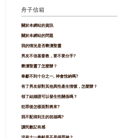
舟子信箱
關於本網站的資訊
關於本網站的問題
我的情況是否褻瀆聖靈
男友不信基督教，要不要分手?
褻瀆聖靈了怎麼辦？
奉獻不到十分之一, 神會悅納嗎?
有了男友卻對其他異性產生情愫，怎麼辦？
領了結婚證可以發生性關係嗎？
犯罪後怎樣面對將來?
我不配得到主的祝福嗎?
讀民數記有感
没有十一奉献是不是得罪神？