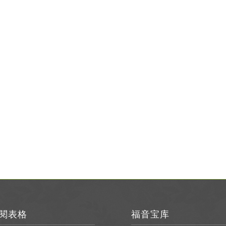
閱表格
福音宝库