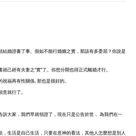
領結婚證書了事。假如不能行婚姻之實，那該有多委屈？你說是
就己經有夫妻之”實”了。你想分開也得正式離婚才行。
祝福再有性關係, 那也是很好的。
願意就行了。
告訴大家，我們早就領證了，現在只是公告於世， 為我們在一
法，生活是自己生活，只要在意神的看法，其他人怎麼想是別人