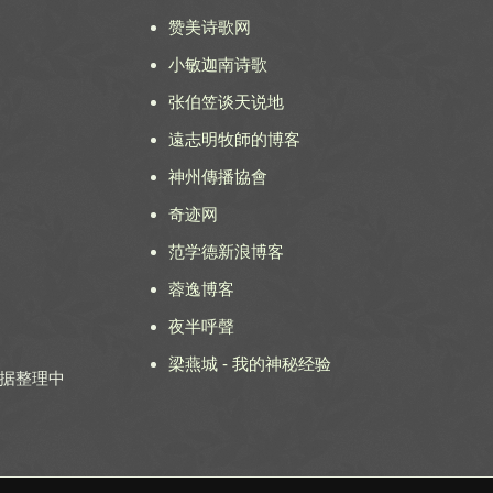
赞美诗歌网
小敏迦南诗歌
张伯笠谈天说地
遠志明牧師的博客
神州傳播協會
奇迹网
范学德新浪博客
蓉逸博客
夜半呼聲
梁燕城 - 我的神秘经验
 数据整理中