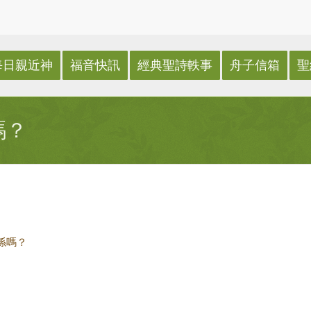
每日親近神
福音快訊
經典聖詩軼事
舟子信箱
聖
嗎？
係嗎？