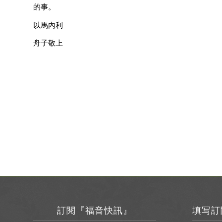
的事。
以馬內利
舟子敬上
訂閱『福音快訊』
填写訂