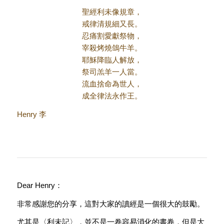
聖經利未像規章，
戒律清規細又長。
忍痛割愛獻祭物，
宰殺烤燒鴿牛羊。
耶穌降臨人解放，
祭司羔羊一人當。
流血捨命為世人，
成全律法永作王。
Henry 李
Dear Henry：
非常感謝您的分享，這對大家的讀經是一個很大的鼓勵。
尤其是〈利未記〉，並不是一卷容易消化的書卷，但是大