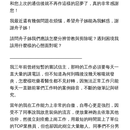
和您上次的通信後就不再作這樣的惡夢了，真的非常感謝
您！
我最近還有幾個問題在煩惱，希望舟子姊能為我解惑，謝
謝舟子姊！
請問舟子姊我們應該怎麼分辨管教與剪除呢？
遇到困境我
該用什麼樣的心態面對呢？
______________________________
_
我三年前曾經短暫的嘗試信主，
那時的工作必須要每天一
直大量的講電話，
但不知道為何到職後沒幾天喉嚨就發
炎，
怎麼樣吃藥看醫生都不見好轉，
因無法正常工作只能
每天一直聽前輩們工作時的案例錄音，
不斷的做筆記與研
究。
當年的我在工作能力上非常的自傲，自尊心更是強烈，
因
受不了同事說我故意裝病的流言，便放棄神跑去依靠其他
信仰，
然後立刻痊癒上崗工作，用最短的時間當上了單位
的TOP業務員，
但也卻因此樹立大量敵人。同事們不分男