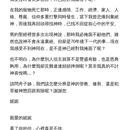
在我的寵物死亡那時，正逢感情、工作、經濟、家人、人
格、尊嚴、
信仰多重打擊同時發生，當下我曾悲痛到棄絕
神，
而後我再回頭尋找神時，已找不回從前心中的平安。
舊約聖經裡曾多次出現神說，那時我必掩面不顧他們。
雖
然也說神不會永遠棄絕。但卻是70年後下一代的事…
現在
我感受不到神同在，是不是神已經對我掩面了呢？
也不明白，為什麼別人信主就算不是豐盛有餘，也是恩典
夠用，
為什麼我卻災難連連頻頻摔倒呢？莫非我真的不討
神喜悅嗎…？
請問舟子姊，我們該怎麼分辨是神的管教、修剪、
還是犯
罪被神懲罰跟剪除呢？謝謝您
妮妮
親愛的妮妮
看了你的信，心裡真是不捨。