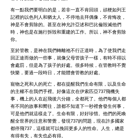
有一點我們要明白的是，若非一直不肯回頭，頑梗如列王
記裡的以色列人和猶太人，不停地去拜偶像，不肯悔改，
神是不會剪除的。甚至在神允許亞述和巴比倫毀滅他們
時，神也是在施行拆毀和重建的工作。所以，神不會剪除
你。
至於管教，是神在我們轉離祂不行正道時，為了使我們走
回正途而做的一些事，就像父母管孩子一樣，有時不得以
會處罰，但是為了孩子的好處。很多時候，在管教時不覺
快樂，要過一段時日，才能體會管教的好處。
寵物之死和人的死亡，都在提醒我們生命有限，以及生命
的主權不在我們手裡。好像這次在伊索匹亞737飛機失
事，機上的人在起飛後六分鐘，全都死了。他們每個人都
有不同的故事和嚮往，誰都不知道下一秒裡會發生何事，
可是他們就這樣走了。生命有限，好好珍惜。他們的死喚
醒全世界的注意和警覺，發現737的問題，現在許多國家
都停飛737，這樣就可以挽回更多人的性命。人生，總是
有得有失，有失也必有得。