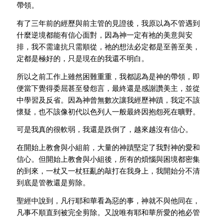
帶領。
有了三年前的經歷與前主管的見證後，
我原以為不管遇到
什麼逆境都能有信心面對，
因為神一定有祂的美意與安
排，我不需違抗只需順從，
祂的想法必定都是至善至美，
定都是極好的，
只是現在的我還不明白。
所以之前工作上雖然困難重重，我都認為是神的帶領，
即
便當下覺得委屈甚至發怨言，最終還是感謝讚美主，
並從
中學習及反省。因為神曾無數次讓我經歷神蹟，我定不該
懷疑，
也不該像初代以色列人一般最終因抱怨死在曠野。
可是我真的很軟弱，我還是跌倒了，越來越沒有信心。
在開始上教會與小組前，大量的神蹟堅定了我對神的愛和
信心。
但開始上教會與小組後，所有的煩惱與困境都密集
的到來，
一杖又一杖狂亂的敲打在我身上，
我開始分不清
到底是管教還是剪除。
聖經中說到，凡行耶和華看為惡的事，神就不與他同在，
凡事不順直到被完全剪除。又說唯有耶和華所愛的祂必管