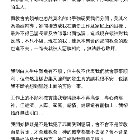
陌生人。
而教會的領袖也忽然莫名的出手強硬要我們分開，
美其名
為婚姻輔導，卻間接造成我在前份工作及家庭上的困擾，
最終不得已請長輩及牧師母出面協調，造成現在領袖對我
反感，
不只小組…現在的我，連原本聚會的那間教會的殿
也進不去，
一進去就被人惡臉相向 ，無法靜心敬拜。
______________________________
_
我明白人生中難免有不順，信主後不代表我們就會事事順
利，
但忽然這樣密集又強烈的發生真的讓我很不安，
也讓
我不斷的想到聖經上面的剪除一事。
工作上的不順利確實讓我變得謙卑不再高傲，專心倚靠
神。但經濟、
人際、家庭、感情、健康還有寵物上，我卻
始終無法明白…
我開始懷疑是不是我犯了罪而受到懲罰，會不會不是管教
而是剪除，
才會連教會，神的殿堂都進不去呢？會不會是
我受挫時發太多怨言，
神已經對我厭倦了呢？