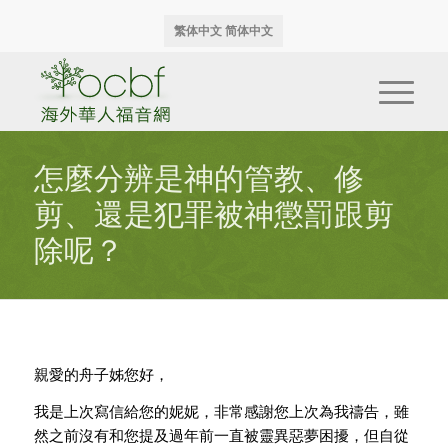
繁体中文
简体中文
怎麼分辨是神的管教、修
剪、還是犯罪被神懲罰跟剪
除呢？
親愛的舟子姊您好，
我是上次寫信給您的妮妮，非常感謝您上次為我禱告，
雖
然之前沒有和您提及過年前一直被靈異惡夢困擾，
但自從