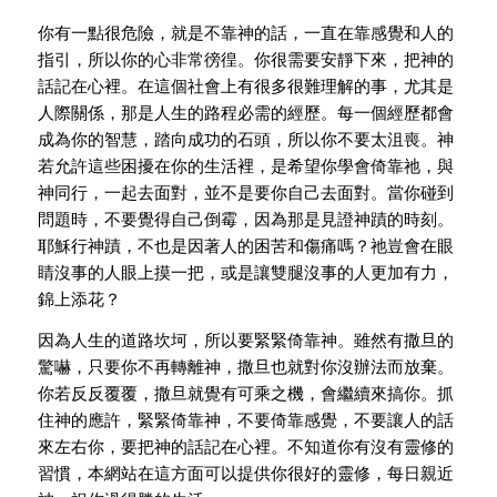
你有一點很危險，就是不靠神的話，一直在靠感覺和人的
指引，所以你的心非常徬徨。你很需要安靜下來，把神的
話記在心裡。在這個社會上有很多很難理解的事，尤其是
人際關係，那是人生的路程必需的經歷。每一個經歷都會
成為你的智慧，踏向成功的石頭，所以你不要太沮喪。神
若允許這些困擾在你的生活裡，是希望你學會倚靠祂，與
神同行，一起去面對，並不是要你自己去面對。當你碰到
問題時，不要覺得自己倒霉，因為那是見證神蹟的時刻。
耶穌行神蹟，不也是因著人的困苦和傷痛嗎？祂豈會在眼
睛沒事的人眼上摸一把，或是讓雙腿沒事的人更加有力，
錦上添花？
因為人生的道路坎坷，所以要緊緊倚靠神。雖然有撒旦的
驚嚇，只要你不再轉離神，撒旦也就對你沒辦法而放棄。
你若反反覆覆，撒旦就覺有可乘之機，會繼續來搞你。抓
住神的應許，緊緊倚靠神，不要倚靠感覺，不要讓人的話
來左右你，要把神的話記在心裡。不知道你有沒有靈修的
習慣，本網站在這方面可以提供你很好的靈修，每日親近