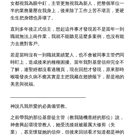
女都視我為眼中釘，
主管更無視我為新人，把整個單位一
半的業務量壓在我身上，
後來除了工作上苦不堪言，更硬
生生把身體也弄壞了。
直到多年後正式信主，
想起這件事才發現若不是當年一到
職就無法上崗作業，
我就不能聽見這麼多案例，也沒有能
力去應對客戶。
若是當時沒有一到職就業績驚人，也不會被同事主管們同
時盯上，
造成後來的種種困擾。當年我對基督信仰完全不
了解，
連聖經都沒看過幾頁，現在回想才發現，
原來那時
喉嚨發炎久病不癒其實是主把我藏在翅膀蔭下，
那是祂的
美意與祝福。
______________________________
_
神說凡我所愛的必責備管教。
之前帶我的那位基督徒主管（教我隨機查經的那位）說，
神會興起環境管教人，她受洗後就被嚴厲大修剪（失
業），
甚至懷疑她的信仰，但後來回頭看才知道都是神的