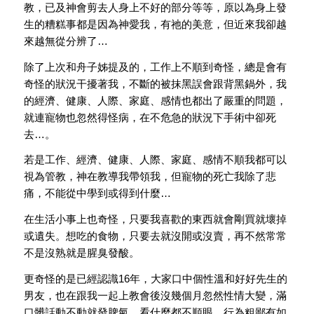
教，
已及神會剪去人身上不好的部分等等，
原以為身上發
生的糟糕事都是因為神愛我，有祂的美意，
但近來我卻越
來越無從分辨了…
除了上次和舟子姊提及的，工作上不順到奇怪，
總是會有
奇怪的狀況干擾著我，不斷的被抹黑誤會跟背黑鍋外，
我
的經濟、健康、人際、家庭、感情也都出了嚴重的問題，
就連寵物也忽然得怪病，在不危急的狀況下手術中卻死
去…。
若是工作、經濟、健康、人際、家庭、感情不順我都可以
視為管教，
神在教導我帶領我，但寵物的死亡我除了悲
痛，
不能從中學到或得到什麼…
在生活小事上也奇怪，只要我喜歡的東西就會剛買就壞掉
或遺失。
想吃的食物，只要去就沒開或沒賣，
再不然常常
不是沒熟就是腥臭發酸。
更奇怪的是已經認識16年，大家口中個性溫和好好先生的
男友，
也在跟我一起上教會後沒幾個月忽然性情大變，
滿
口髒話動不動就發脾氣，看什麼都不順眼，行為粗鄙有如