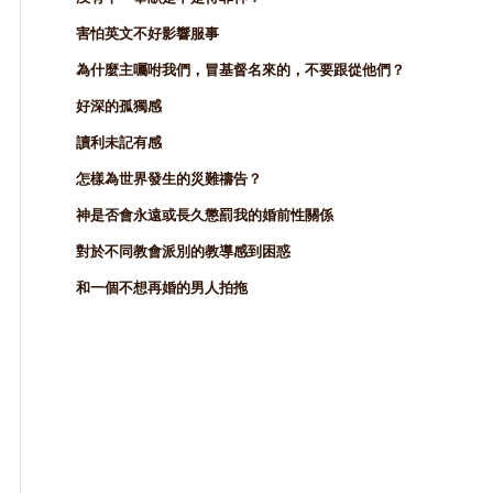
害怕英文不好影響服事
為什麼主囑咐我們，冒基督名來的，不要跟從他們？
好深的孤獨感
讀利未記有感
怎樣為世界發生的災難禱告？
神是否會永遠或長久懲罰我的婚前性關係
對於不同教會派別的教導感到困惑
和一個不想再婚的男人拍拖