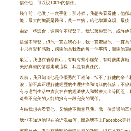
信任他，可以說100%的信任。
幾年前，他做了一次手術，那時候，我想去看看他，他卻
能，最大的擔憂是醫保，萬一生病，給他增添麻煩。最後
由於一些誤會，這兩年不聯繫了。我試著聯繫他，或許他
雖然不聯繫，但他一直在我心中，我一直牽掛他，一直為
中只有愛和感激，感謝他為我做的每一件事情，謝謝他寫給我
最近，我也在省察自己，有時有些小虛榮，有時優柔寡斷，信心
美好真誠的情感走成這樣，我是有責任的。
以前，我只知道他是位優秀的工程師，卻不了解他的辛苦
淚，卻不真正理解他經歷的生理疼痛和情緒的低落，不曾
有考慮到生活中實實在在的經濟收入和醫療支出等問題，
這些不完美的人能夠擁有一段完美的關係。
有時我想去看看他，又怕他不願意見我。我一個普通的單
我也不知道他現在的近況如何，因為我不上Facebbok等
前些日子，看到有些關於美國流感的新聞，現在又有Covi