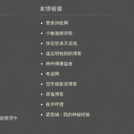
友情链接
赞美诗歌网
小敏迦南诗歌
张伯笠谈天说地
遠志明牧師的博客
神州傳播協會
奇迹网
范学德新浪博客
蓉逸博客
夜半呼聲
梁燕城 - 我的神秘经验
 数据整理中