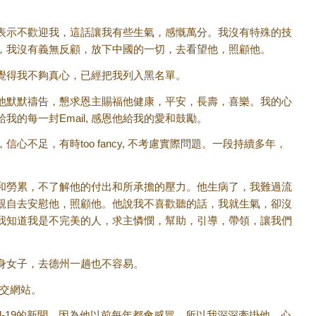
表示不歡迎我，這話讓我有些生氣，感慨萬分。我沒有特殊的技
，我沒有義無反顧，放下中國的一切，去看望他，照顧他。
覺得我不夠真心，已經把我列入黑名單。
他默默禱告，懇求恩主賜福他健康，平安，長壽，喜樂。我的心
的每一封Email, 感恩他給我的愛和鼓勵。
不足，有時too fancy, 不考慮實際問題。一段持續多年，
和勞累，不了解他的付出和所承擔的壓力。他生病了，我難過流
親自去安慰他，照顧他。他說我不喜歡聽的話，我就生氣，卻沒
我知道我是不完美的人，求主憐憫，幫助，引導，帶領，讓我們
身女子，去德州一趟也不容易。
社交網站。
d-19的新聞。因為他以前每年都會感冒，所以我深深牽掛他，心