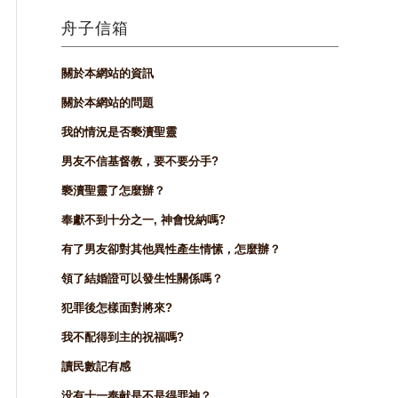
舟子信箱
關於本網站的資訊
關於本網站的問題
我的情況是否褻瀆聖靈
男友不信基督教，要不要分手?
褻瀆聖靈了怎麼辦？
奉獻不到十分之一, 神會悅納嗎?
有了男友卻對其他異性產生情愫，怎麼辦？
領了結婚證可以發生性關係嗎？
犯罪後怎樣面對將來?
我不配得到主的祝福嗎?
讀民數記有感
没有十一奉献是不是得罪神？