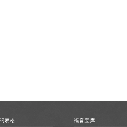
閱表格
福音宝库