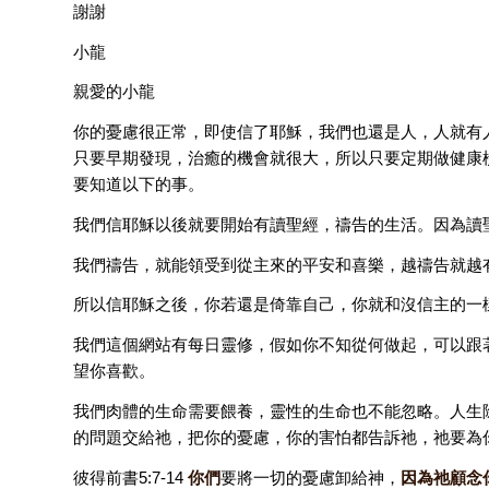
謝謝
小龍
親愛的小龍
你的憂慮很正常，即使信了耶穌，我們也還是人，人就有
只要早期發現，治癒的機會就很大，所以只要定期做健康
要知道以下的事。
我們信耶穌以後就要開始有讀聖經，禱告的生活。因為讀
我們禱告，就能領受到從主來的平安和喜樂，越禱告就越
所以信耶穌之後，你若還是倚靠自己，你就和沒信主的一
我們這個網站有每日靈修，假如你不知從何做起，可以跟
望你喜歡。
我們肉體的生命需要餵養，靈性的生命也不能忽略。人生
的問題交給祂，把你的憂慮，你的害怕都告訴祂，祂要為
彼得前書5:7-14
你們
要將一切的憂慮卸給神，
因為祂顧念