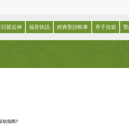
每日親近神
福音快訊
經典聖詩軼事
舟子信箱
聖
幫助我嗎?