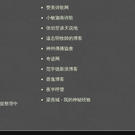
赞美诗歌网
小敏迦南诗歌
张伯笠谈天说地
遠志明牧師的博客
神州傳播協會
奇迹网
范学德新浪博客
蓉逸博客
夜半呼聲
梁燕城 - 我的神秘经验
 数据整理中