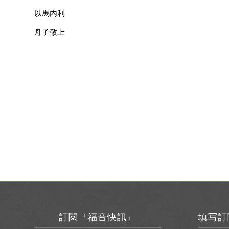
以馬內利
舟子敬上
訂閱『福音快訊』
填写訂