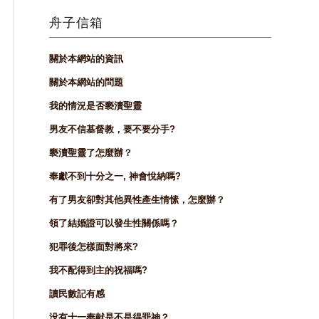
舟子信箱
關於本網站的資訊
關於本網站的問題
我的情況是否褻瀆聖靈
男友不信基督教，要不要分手?
褻瀆聖靈了怎麼辦？
奉獻不到十分之一, 神會悅納嗎?
有了男友卻對其他異性產生情愫，怎麼辦？
領了結婚證可以發生性關係嗎？
犯罪後怎樣面對將來?
我不配得到主的祝福嗎?
讀民數記有感
没有十一奉献是不是得罪神？