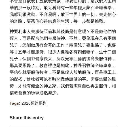
不管是廿歲或廿五歲或卅歲，神要使用的，是我們人生精
華的那一段時期。最近看到有一些年輕人蒙召全職事奉，
我感到很激動。不容易啊，放下世界上的一切，去走信心
的道路，要憑信心得供應的生活，每一步都是挑戰。
神要利未人去服侍亞倫和其後裔是何意呢？不是做他們的
僕人，而是配合他們去服侍神。不然，亞倫現在只有兩個
兒子，怎能做所有會幕的工作？兩個兒子要生孫子，也要
等廿五年才能服侍。很少人像雅各有四個妻子，生十二個
兒子，個個都健康長大。所以光靠亞倫的後裔去服侍神，
那真要累斃了。教會裡也是如此，神呼召牧師全職事奉，
平信徒就要服侍牧者，不是像僕人般地服侍，而是事工上
的配搭，使牧者可以有時間做他該做的事。需要集體的服
侍，才能有健全的神之家。我們若潔淨自己再去服侍，相
信教會裡的紛爭必然減少。
Tags:
2026舊約系列
Share this entry