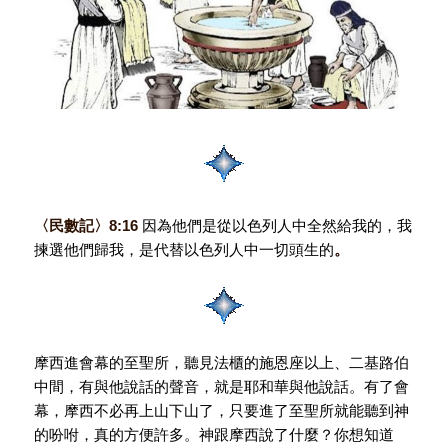
〈民數記〉
8:16
因為他們是從以色列人中全然給我的，我
揀選他們歸我，是代替以色列人中一切頭生的
。
摩西進會幕的至聖所，聽見法櫃的施恩座以上、二基路伯
中間，有與他說話的聲音，就是耶和華與他說話。有了會
幕，摩西不必再上山下山了，只要進了至聖所就能聽到神
的吩咐，真的方便許多。神跟摩西說了什麼？你想知道