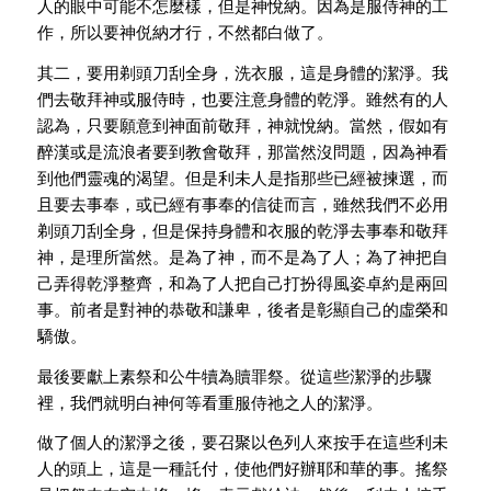
人的眼中可能不怎麼樣，但是神悅納。因為是服侍神的工
作，所以要神侻納才行，不然都白做了。
其二，要用剃頭刀刮全身，洗衣服，這是身體的潔淨。我
們去敬拜神或服侍時，也要注意身體的乾淨。雖然有的人
認為，只要願意到神面前敬拜，神就悅納。當然，假如有
醉漢或是流浪者要到教會敬拜，那當然沒問題，因為神看
到他們靈魂的渴望。但是利未人是指那些已經被揀選，而
且要去事奉，或已經有事奉的信徒而言，雖然我們不必用
剃頭刀刮全身，但是保持身體和衣服的乾淨去事奉和敬拜
神，是理所當然。是為了神，而不是為了人；為了神把自
己弄得乾淨整齊，和為了人把自己打扮得風姿卓約是兩回
事。前者是對神的恭敬和謙卑，後者是彰顯自己的虛榮和
驕傲。
最後要獻上素祭和公牛犢為贖罪祭。從這些潔淨的步驟
裡，我們就明白神何等看重服侍祂之人的潔淨。
做了個人的潔淨之後，要召聚以色列人來按手在這些利未
人的頭上，這是一種託付，使他們好辦耶和華的事。搖祭