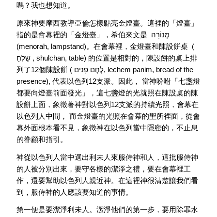
嗎？我也想知道。
原來神要摩西教導亞倫怎樣點亮金燈臺。這裡的「燈臺」
指的是會幕裡的「金燈臺」，希伯來文是 מְנוֹרָה
(menorah, lampstand)。在會幕裡，金燈臺和陳設餅桌 (
שֻׁלְחָ , shulchan, table) 的位置是相對的，陳設餅的桌上排
列了12個陳設餅 ( לֶחֶם פָּנִים, lechem panim, bread of the
presence), 代表以色列12支派。因此， 當神吩咐「七盞燈
都要向燈臺前面發光」，這七盞燈的光就照在陳設桌的陳
設餅上面，象徵著神對以色列12支派的持續光照，會幕在
以色列人中間， 而金燈臺的光照在會幕的聖所裡面，從會
幕外面根本看不見，象徵神在以色列當中隱密的，不止息
的眷顧和指引。
神從以色列人當中選出利未人來服侍神和人，這批服侍神
的人被分別出來，要守各樣的潔淨之禮，要在會幕裡工
作，還要幫助以色列人親近神。在這裡神很清楚讓我們看
到，服侍神的人應該要知道的事情。
第一便是要潔淨利未人。潔淨他們的第一步，要用除罪水