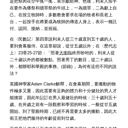
是把祭肉在空中搖一搖，表示獻給神。然後，利未人按手
在要作為燔祭和贖罪祭的牛頭上，一為贖罪，二為獻上自
己。在按立牧師時，多數教會要求在場的牧者和長老上
台，一起按手在將要成為牧師的傳道人身上，表示一種託
付、認同、接納，並祝福。
在〈民數記〉第四章說利未人從三十歲直到五十歲的人，
要到會幕服侍。在這章卻說，從廿五歲以外；在〈歷代志
上〉23章25-27節：「照著
大衛
臨終所吩咐的，利未人從
二十歲以外的都被數點。照著男丁的數目，從二十歲以
外，都辦耶和華殿的事務。(節錄) 」為何有這些不同的說
法？
英國神學家Adam Clarke解釋，在會幕期間，要搬動的物
件極多又重，因此需要有足夠的體力和十分健壯的男人才
能擔當，因此年記訂在男人最健壯的時候：三十歲到五十
歲。在卅歲之前有一段觀察和學習的時候，一般從廿五歲
開始。到了聖殿時期，已經不再需要太多的搬動，因此大
衛王把他們服侍的年齡提前到廿歲。