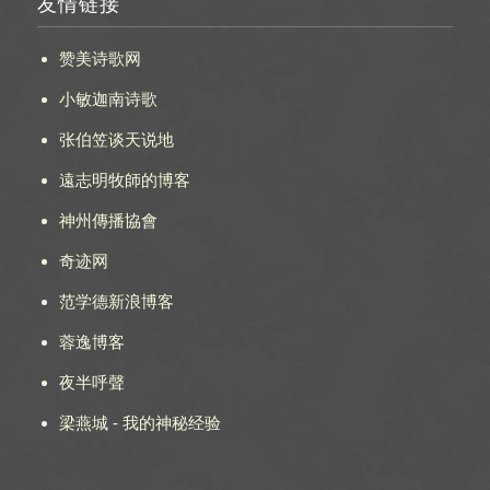
友情链接
赞美诗歌网
小敏迦南诗歌
张伯笠谈天说地
遠志明牧師的博客
神州傳播協會
奇迹网
范学德新浪博客
蓉逸博客
夜半呼聲
梁燕城 - 我的神秘经验