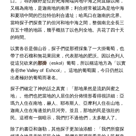
口。」尋的曠野是位於死海南端與地中海之間直線以南，
又稱為南地，是迦南地的南界；利合經常被認為是地中海
和夏瑣中間的巴拉特伯利合遺址；哈馬口在迦南的北界。
當時探子們探查了約但河和地中海之間，整個南北全長三
百五十哩的地區，幾乎概括了以色列全地。共花了四十天
的時間。
以實各谷是個山谷，探子們從那裡採集了一大掛葡萄，也
帶了些石榴和無花果回來，代表那地的肥沃。因以色列人
從這兒砍來的
那掛
（eskol）葡萄，所以稱這地方為「以實
各谷the Valley of Eshcol」。這地的葡萄園，今日仍然以
出產極好的葡萄而著名。
探子們確定了神的話之真實：「那地果然是流奶與蜜之
地」。他們也把當地的人居住的分佈情形看得很詳細：亞
瑪力人住在南地，赫人、耶布斯人、亞摩利人住在山地，
迦南人住在海邊並約旦河旁。並且，那地的民是強壯的
民。這裡有一個暗示，我們打不過他們，太多敵人了。
除了約書亞和迦勒，其他探子更加油添醋：「我們所窺探