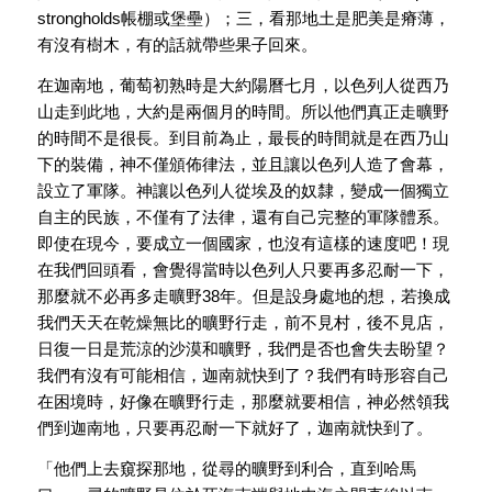
strongholds帳棚或堡壘）；三，看那地土是肥美是瘠薄，
有沒有樹木，有的話就帶些果子回來。
在迦南地，葡萄初熟時是大約陽曆七月，以色列人從西乃
山走到此地，大約是兩個月的時間。所以他們真正走曠野
的時間不是很長。到目前為止，最長的時間就是在西乃山
下的裝備，神不僅頒佈律法，並且讓以色列人造了會幕，
設立了軍隊。神讓以色列人從埃及的奴隸，變成一個獨立
自主的民族，不僅有了法律，還有自己完整的軍隊體系。
即使在現今，要成立一個國家，也沒有這樣的速度吧！現
在我們回頭看，會覺得當時以色列人只要再多忍耐一下，
那麼就不必再多走曠野38年。但是設身處地的想，若換成
我們天天在乾燥無比的曠野行走，前不見村，後不見店，
日復一日是荒涼的沙漠和曠野，我們是否也會失去盼望？
我們有沒有可能相信，迦南就快到了？我們有時形容自己
在困境時，好像在曠野行走，那麼就要相信，神必然領我
們到迦南地，只要再忍耐一下就好了，迦南就快到了。
「他們上去窺探那地，從尋的曠野到利合，直到哈馬