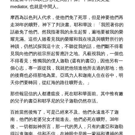
mediator, 也就是中間人。
摩西為以色列人代求，使他們免了死罪，但是神要他們再
走38年的曠野。神下了判決書。耶和華說：「我照著你的
話赦免了他們。然我指著我的永生起誓，遍地要被我的榮
耀充滿。這些人雖看見我的榮耀和我在埃及與曠野所行的
神蹟，仍然試探我這十次，不聽從我的話，他們斷不得看
見我向他們的祖宗所起誓應許之地。凡藐視我的，一個也
不得看見；惟獨我的僕人迦勒 (還有約書亞)，因他另有一
個心志，專一跟從我，我就把他領進他所去過的那地；他
的後裔也必得那地為業。亞瑪力人和迦南人住在谷中，明
天你們要轉回，從紅海的路往曠野去。」
那些報惡信的人都遭瘟疫，死在耶和華面前。其中惟有嫩
的兒子約書亞和耶孚尼的兒子迦勒仍然存活。
百姓當然後悔了，可是己經來不及。他們永遠進不了迦
南，他們的老婆兒女才能進去。他們必死在曠野。38年
後，一切都如神所言，那一代的男人，只有約書亞和迦勒
得以進迦南。信和不信，在神眼中是唯一蒙福和遭禍的界