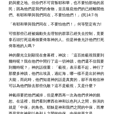
奶與蜜之地。但你們不可背叛耶和華，也不要怕那地的居
民；因為他們是我們的食物，並且蔭庇他們的已經離開他
們。有耶和華與我們同在，不要怕他們！」(民14:7-9)
「有耶和華與我們同在，不要怕他們！」何等堅定有力!
可惜那些己經被煽動失去理智的群眾己經失去控制，竟要
拿石頭打死這兩個要倚靠神的人。但是神會允許他們打死
倚靠祂的人嗎？
神的榮光立刻顯現在會幕裡，神說：「這百姓藐視我要到
幾時呢？我在他們中間行了這一切神蹟，他們還不信我要
到幾時呢？」神的話很重：「藐視」表示看不起，神行了
那麼多神蹟，他們出埃及，過紅海，哪一樣不是出於神的
大能，而此時，他們知道神的話是真實的，卻不肯相信神
可以為他們除去那些仇敵？這不是藐視，又是什麼？
神氣得要把他們滅掉，但是摩西再一次為他們求神的饒
恕。在這裡，我們看到摩西在神和以色列人之間，扮演的
就是「中保」的角色。耶穌是神和我們之間的中保，而摩
西是當年神和以色列人之間的中保。中保的英文是