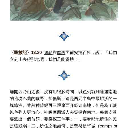
〈民數記〉
13:30
迦勒
在
摩西
面前安撫百姓，說：「我們
立刻上去得那地吧，我們足能得勝！」
離開西乃山之後，沒有用很多時間，以色列就到達迦南地
的邊境巴蘭的曠野，加低斯。這是西乃半島中最肥沃的一
塊綠洲。雖然神曾經再三跟摩西介紹迦南地，但是為了讓
以色列人更放心，神叫摩西派人去窺探迦南地。每個支派
要派出一個首領，要窺探三件事：一，要看那地所住的民
是強或弱；二，所住之地如何，是營盤是堅城（camps or