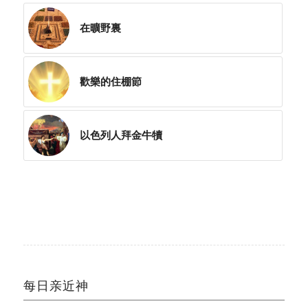
在曠野裏
歡樂的住棚節
以色列人拜金牛犢
每日亲近神