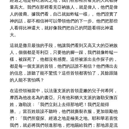
經過之地是吞吃居民之地，我們在那裡所看見的人民都身
量高大。我們在那裡看見亞衲族人，就是偉人，他們是偉
人的後裔。據我們看，自己就如蚱蜢一樣」。他們證實了
神的話，卻不相信神可以帶領他們的下一步。他們把那些
人看得比神還大，就好像我們把自己的問題看得比神還
大。
這就是撒旦最強的手段，牠讓我們看到又高又大的亞衲族
人，個個都是哥利亞，只要他的腳一踩，我們就像蚱蜢一
樣，被踩死了，他都沒有感覺。這些被派出去作探子的，
都是每一個支派的首領，他們的話誰不相信？他們傳出去
的信息，誰聽了能不驚慌？這些首領都害怕了，其餘跟隨
的人能不害怕嗎？
在這些領袖當中，以法蓮支派的首領是嫩的兒子何希阿，
摩西為他改名為約書亞。只有他和猶大支派的迦勒安撫百
姓，迦勒說：「我們立刻上去得那地吧！我們足能得
勝。」當百姓鼓譟不聽時，他們就撕裂衣服，更加鼓勵他
們：「我們所窺探、經過之地是極美之地。耶和華若喜悅
我們，就必將我們領進那地，把地賜給我們；那地原是流