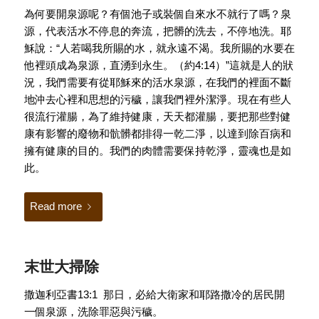
為何要開泉源呢？有個池子或裝個自來水不就行了嗎？泉
源，代表活水不停息的奔流，把髒的洗去，不停地洗。耶
穌說：“人若喝我所賜的水，就永遠不渴。我所賜的水要在
他裡頭成為泉源，直湧到永生。（約4:14）”這就是人的狀
況，我們需要有從耶穌來的活水泉源，在我們的裡面不斷
地沖去心裡和思想的污穢，讓我們裡外潔淨。現在有些人
很流行灌腸，為了維持健康，天天都灌腸，要把那些對健
康有影響的廢物和骯髒都排得一乾二淨，以達到除百病和
擁有健康的目的。我們的肉體需要保持乾淨，靈魂也是如
此。
Read more
末世大掃除
撒迦利亞書13:1 那日，必給大衛家和耶路撒冷的居民開
一個泉源，洗除罪惡與污穢。