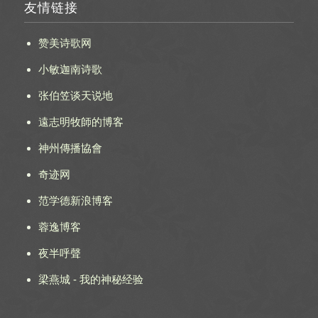
友情链接
赞美诗歌网
小敏迦南诗歌
张伯笠谈天说地
遠志明牧師的博客
神州傳播協會
奇迹网
范学德新浪博客
蓉逸博客
夜半呼聲
梁燕城 - 我的神秘经验