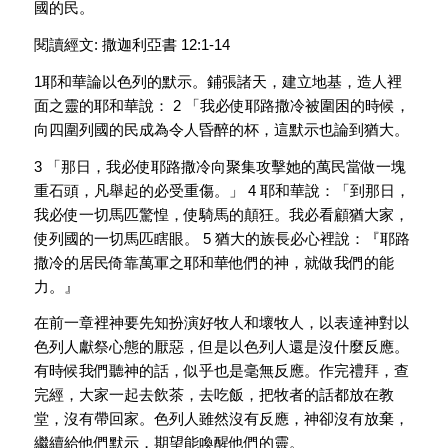
國的民。
閱讀經文: 撒迦利亞書 12:1-14
1耶和華論以色列的默示。鋪張諸天，建立地基，造人裡
面之靈的耶和華說： 2 「我必使耶路撒冷被圍困的時候，
向四圍列國的民成為令人昏醉的杯，這默示也論到猶大。
3 「那日，我必使耶路撒冷向聚集攻擊她的萬民當做一塊
重石頭，凡舉起的必受重傷。」 4 耶和華說：「到那日，
我必使一切馬匹驚惶，使騎馬的顛狂。我必看顧猶大家，
使列國的一切馬匹瞎眼。 5 猶大的族長必心裡說：『耶路
撒冷的居民倚靠萬軍之耶和華他們的神，就做我們的能
力。』
在前一章裡神要先知扮演好牧人和壞牧人，以表達神對以
色列人獻祭心態的厭惡，但是以色列人還是沒什麼反應。
有時候我們聽神的話，似乎也是毫無反應。作完禮拜，查
完經，大家一起去飲茶，去吃飯，把牧者的話都放在教
堂，沒有帶回家。色列人雖然沒有反應，神卻沒有放棄，
繼續給他們默示，期望能喚醒他們的靈。