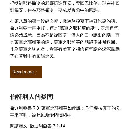
把轄制耶路撒冷的邪靈扔進容器，帶回巴比倫。現在神回
到錫安，住在耶路撒冷，要成就異象中的應許。
在第八章的第一段經文裡，撒迦利亞寫下神對他說的話。
撒迦利亞一再重複，這是“萬軍之耶和華的話”，表示這些
話必然成就。因為不是從隨便一個人的口中說出的話，而
是萬軍之耶和華的話，萬軍之耶和華的話絕不徒然返回。
作為萬軍之統帥者，豈能有虛言？相信這些話必深深鼓勵
了在苦難中的回歸之民。
Read more
伯特利人的疑問
撒迦利亞書 7:9 萬軍之耶和華如此說：你們要按真正的公
平來審判，彼此以慈愛憐憫相待。
閱讀經文: 撒迦利亞書 7:1-14