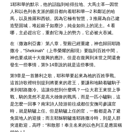
1耶和華的默示，他的話臨到哈得拉地、大馬士革—因世
人和以色列各支派的眼目都向着耶和華—2 和鄰近的哈
馬，以及推羅和西頓。因為它極有智慧，3 推羅為自己建
造堅固城，堆起銀子如塵沙，純金如街上的泥土。4 看
哪，主必趕出它，重創它海上的勢力，它必被火吞滅。
在〈撒迦利亞書〉第八章，聖殿已經重建，神也歸回耶路
撒冷，“Shekinah”（上帝榮耀的顯現）要臨到百姓中間，
神也要成就十大復興的應許。但是在復興到末世之間還會
發生一些事情，第9-14章說的就是這些事情。
第9章是一首勝利之歌，耶和華要起來為祂的百姓爭戰。
這首詩歌裡特別提到將要來的君王，要謙和地騎着驢駒子
來到耶路撒冷。這讓你想到什麼嗎？一位大君王來世上爭
戰，騎的竟然不是高大雄偉的戰馬，而是一匹小驢駒，這
是怎麼一回事？南宋詩人陸游前往成都任安撫司參議官
時，就是騎驢上任。但是騎驢上任的官，一般都是為了避
免當地人的迎接；而主耶穌騎驢進耶路撒冷時，則是人群
夾道歡迎，高呼：“和散那！奉主名來的以色列王是應當稱