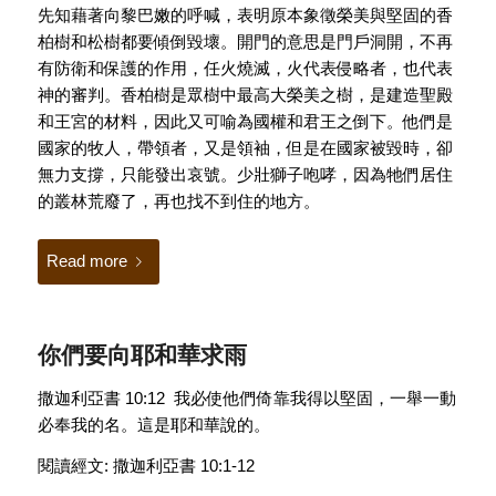
先知藉著向黎巴嫩的呼喊，表明原本象徵榮美與堅固的香
柏樹和松樹都要傾倒毀壞。開門的意思是門戶洞開，不再
有防衛和保護的作用，任火燒滅，火代表侵略者，也代表
神的審判。香柏樹是眾樹中最高大榮美之樹，是建造聖殿
和王宮的材料，因此又可喻為國權和君王之倒下。他們是
國家的牧人，帶領者，又是領袖，但是在國家被毀時，卻
無力支撐，只能發出哀號。少壯獅子咆哮，因為牠們居住
的叢林荒廢了，再也找不到住的地方。
Read more
你們要向耶和華求雨
撒迦利亞書 10:12 我必使他們倚靠我得以堅固，一舉一動
必奉我的名。這是耶和華說的。
閱讀經文: 撒迦利亞書 10:1-12