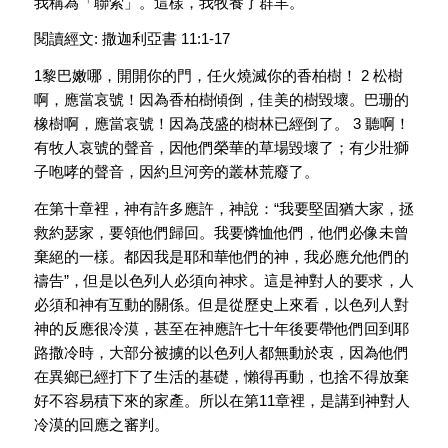
我稱為「聯索」。這樣，我牧養了群羊。
閱讀經文: 撒迦利亞書 11:1-17
1黎巴嫩哪，開開你的門，任火燒滅你的香柏樹！ 2 松樹
啊，應當哀號！因為香柏樹傾倒，佳美的樹毀壞。巴珊的
橡樹啊，應當哀號！因為茂盛的樹林已經倒了。 3 聽啊！
有牧人哀號的聲音，因他們榮華的草場毀壞了；有少壯獅
子咆哮的聲音，因約旦河旁的叢林荒廢了。
在第十章裡，神有許多應許，神說：“我要堅固猶大家，拯
救約瑟家，要領他們歸回。我要憐恤他們，他們必像未曾
棄絕的一樣。都因我是耶和華他們的神，我必應允他們的
禱告”，但是以色列人必須向神求。這是神對人的要求，人
必須和神有互動的關係。但是從歷史上來看，以色列人對
神的反應很冷漠，甚至在神應許七十年後要帶他們回到耶
路撒冷時，大部分被擄的以色列人都無動於衷，因為他們
在異鄉已經打下了生活的基礎，懶得再動，也捨不得放棄
好不容易積下來的家產。所以在第11章裡，是講到神對人
冷漠的回應之審判。