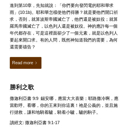
進到第10章，先知就說：「你們要向發閃電的耶和華求
雨」(10:1b)。耶和華怎樣使他們得勝？就是要他們開口祈
求，否則，就算波斯帝國滅亡了，他們還是被奴役；就算
羅馬帝國滅亡了，以色列人還是被奴役。神的應許每一個
年代都存在，可是這裡面卻少了一個元素，就是以色列人
要起來開口求。有的人問，既然神知道我們的需要，為何
還需要禱告？
Read more
勝利之歌
撒迦利亞書 9:9 錫安哪，應當大大喜樂；耶路撒冷啊，應
當歡呼。看哪，你的王來到你這裏！祂是公義的，並且施
行拯救，謙和地騎着驢，騎着小驢，驢的駒子。
讀經文: 撒迦利亞書 9:1-17