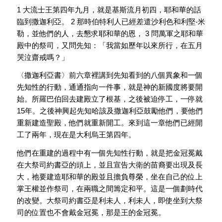
1 大流士王第四年九月，就是基斯流月初四，耶和華的話
臨到撒迦利亞。 2 那時伯特利人已經差遣沙利色和利堅‧米
勒，並他們的人，去懇求耶和華的恩， 3 問萬軍之耶和華
殿中的祭司，又問先知：「我當如歷年以來所行，在五月
哭泣齋戒嗎？」
〈撒迦利亞書〉前六章裡講到先知看到的八個異象和一個
先知性的行動，通通指向一件事，就是神的新國度將要開
始。所羅巴伯回去建殿立了根基，之後被迫停工，一停就
15年。之後神興起先知哈該及撒迦利亞鼓勵他們，要他們
重新建造聖殿，他們就重新開工。來到這一章他們已經開
工了兩年，現在是大利烏王第四年。
他們在重建的過程中有一個先知性行動，就是把金冠冕戴
在大祭司約書亞的頭上，並且宣告大衛的苗裔要出現及長
大，祂要建造耶和華的殿並且擔負尊榮，坐在自己的位上
掌王權並作祭司，在兩職之間籌定和平。這是一個劃時代
的改變。大祭司約書亞是利未人，利未人，即使坐到大祭
司的位置也不會戴金冠冕，那是王的金冠冕。