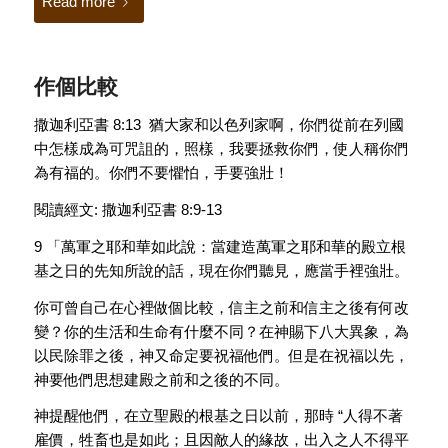
Read more
作個比較
撒迦利亞書 8:13 猶大家和以色列家啊，你們從前在列國
中怎樣成為可咒詛的，照樣，我要拯救你們，使人稱你們
為有福的。你們不要懼怕，手要強壯！
閱讀經文: 撒迦利亞書 8:9-13
9 「萬軍之耶和華如此說：當建造萬軍之耶和華的殿立根
基之日的先知所說的話，現在你們聽見，應當手裡強壯。
你可曾自己在心裡做個比較，信主之前和信主之後有何改
變？你的生活和生命有什麼不同？在神賜下八大異象，為
以民除罪之後，神又命定要祝福他們。但是在祝福以先，
神要他們思想建殿之前和之後的不同。
神提醒他們，在立聖殿的根基之日以前，那時 “人得不著
雇價，牲畜也是如此；且因敵人的緣故，出入之人不得平