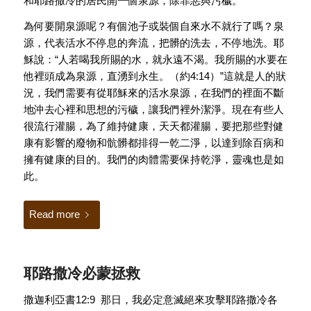
和耶路撒冷的居民開一個泉源，除罪惡與污穢。
為何要開泉源呢？有個池子或裝個自來水不就行了嗎？泉
源，代表活水不停息的奔流，把髒的洗去，不停地洗。耶
穌說：“人若喝我所賜的水，就永遠不渴。我所賜的水要在
他裡頭成為泉源，直湧到永生。（約4:14）”這就是人的狀
況，我們需要有從耶穌來的活水泉源，在我們的裡面不斷
地沖去心裡和思想的污穢，讓我們裡外潔淨。現在有些人
很流行灌腸，為了維持健康，天天都灌腸，要把那些對健
康有影響的廢物和骯髒都排得一乾二淨，以達到除百病和
擁有健康的目的。我們的肉體需要保持乾淨，靈魂也是如
此。
Read more
耶路撒冷必蒙拯救
撒迦利亞書12:9 那日，我必定意滅絕來攻擊耶路撒冷各