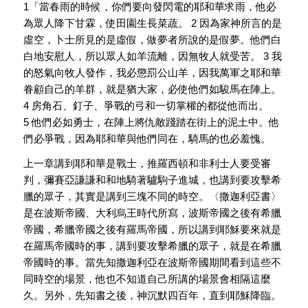
1「當春雨的時候，你們要向發閃電的耶和華求雨，他必
為眾人降下甘霖，使田園生長菜蔬。 2 因為家神所言的是
虛空，卜士所見的是虛假，做夢者所說的是假夢。他們白
白地安慰人，所以眾人如羊流離，因無牧人就受苦。 3 我
的怒氣向牧人發作，我必懲罰公山羊，因我萬軍之耶和華
眷顧自己的羊群，就是猶大家，必使他們如駿馬在陣上。
4 房角石、釘子、爭戰的弓和一切掌權的都從他而出。
5 他們必如勇士，在陣上將仇敵踐踏在街上的泥土中。他
們必爭戰，因為耶和華與他們同在，騎馬的也必羞愧。
上一章講到耶和華是戰士，推羅西頓和非利士人要受審
判，彌賽亞謙謙和和地騎著驢駒子進城，也講到要攻擊希
臘的眾子，其實是講到三塊不同的時空。〈撒迦利亞書〉
是在波斯帝國、大利烏王時代所寫，波斯帝國之後有希臘
帝國，希臘帝國之後有羅馬帝國，所以講到耶穌要來就是
在羅馬帝國時的事，講到要攻擊希臘的眾子，就是在希臘
帝國時的事。當先知撒迦利亞在波斯帝國期間看到這些不
同時空的場景，他也不知道自己所講的場景會相隔這麼
久。另外，先知書之後，神沉默四百年，直到耶穌降臨。