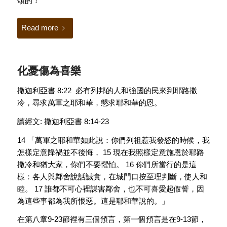
頌的！”
Read more
化憂傷為喜樂
撒迦利亞書 8:22 必有列邦的人和強國的民來到耶路撒
冷，尋求萬軍之耶和華，懇求耶和華的恩。
讀經文: 撒迦利亞書 8:14-23
14 「萬軍之耶和華如此說：你們列祖惹我發怒的時候，我
怎樣定意降禍並不後悔， 15 現在我照樣定意施恩於耶路
撒冷和猶大家，你們不要懼怕。 16 你們所當行的是這
樣：各人與鄰舍說話誠實，在城門口按至理判斷，使人和
睦。 17 誰都不可心裡謀害鄰舍，也不可喜愛起假誓，因
為這些事都為我所恨惡。這是耶和華說的。」
在第八章9-23節裡有三個預言，第一個預言是在9-13節，