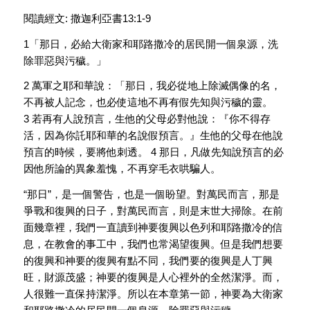
閱讀經文: 撒迦利亞書13:1-9
1「那日，必給大衛家和耶路撒冷的居民開一個泉源，洗
除罪惡與污穢。」
2 萬軍之耶和華說：「那日，我必從地上除滅偶像的名，
不再被人記念，也必使這地不再有假先知與污穢的靈。
3 若再有人說預言，生他的父母必對他說：『你不得存
活，因為你託耶和華的名說假預言。』生他的父母在他說
預言的時候，要將他刺透。 4 那日，凡做先知說預言的必
因他所論的異象羞愧，不再穿毛衣哄騙人。
“那日”，是一個警告，也是一個盼望。對萬民而言，那是
爭戰和復興的日子，對萬民而言，則是末世大掃除。在前
面幾章裡，我們一直讀到神要復興以色列和耶路撒冷的信
息，在教會的事工中，我們也常渴望復興。但是我們想要
的復興和神要的復興有點不同，我們要的復興是人丁興
旺，財源茂盛；神要的復興是人心裡外的全然潔淨。而，
人很難一直保持潔淨。所以在本章第一節，神要為大衛家