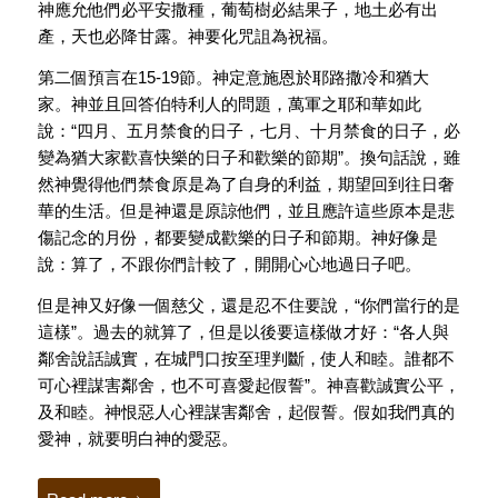
神應允他們必平安撒種，葡萄樹必結果子，地土必有出
產，天也必降甘露。神要化咒詛為祝福。
第二個預言在15-19節。神定意施恩於耶路撒冷和猶大
家。神並且回答伯特利人的問題，萬軍之耶和華如此
說：“四月、五月禁食的日子，七月、十月禁食的日子，必
變為猶大家歡喜快樂的日子和歡樂的節期”。換句話說，雖
然神覺得他們禁食原是為了自身的利益，期望回到往日奢
華的生活。但是神還是原諒他們，並且應許這些原本是悲
傷記念的月份，都要變成歡樂的日子和節期。神好像是
說：算了，不跟你們計較了，開開心心地過日子吧。
但是神又好像一個慈父，還是忍不住要說，“你們當行的是
這樣”。過去的就算了，但是以後要這樣做才好：“各人與
鄰舍說話誠實，在城門口按至理判斷，使人和睦。誰都不
可心裡謀害鄰舍，也不可喜愛起假誓”。神喜歡誠實公平，
及和睦。神恨惡人心裡謀害鄰舍，起假誓。假如我們真的
愛神，就要明白神的愛惡。