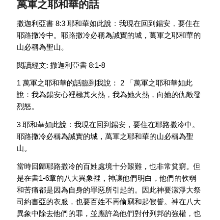
萬軍之耶和華的話
撒迦利亞書 8:3 耶和華如此說：我現在回到錫安，要住在
耶路撒冷中。耶路撒冷必稱為誠實的城，萬軍之耶和華的
山必稱為聖山。
閱讀經文: 撒迦利亞書 8:1-8
1 萬軍之耶和華的話臨到我說： 2 「萬軍之耶和華如此
說：我為錫安心裡極其火熱，我為她火熱，向她的仇敵發
烈怒。
3 耶和華如此說：我現在回到錫安，要住在耶路撒冷中。
耶路撒冷必稱為誠實的城，萬軍之耶和華的山必稱為聖
山。
當時回歸耶路撒冷的百姓處境十分艱難，也非常貧窮。但
是在書1-6章的八大異象裡，神讓他們明白，他們的軟弱
和苦痛都是因為自身的罪惡所引起的。因此神要潔淨大祭
司約書亞的衣服，也要百姓不再偷竊和起假誓。神在八大
異象中除去他們的罪，並應許為他們對付列邦的強權，也