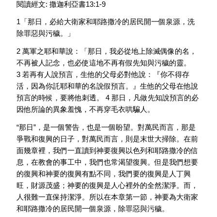
閱讀經文: 撒迦利亞書13:1-9
1「那日，必給大衛家和耶路撒冷的居民開一個泉源，洗
除罪惡與污穢。」
2 萬軍之耶和華說：「那日，我必從地上除滅偶像的名，
不再被人記念，也必使這地不再有假先知與污穢的靈。
3 若再有人說預言，生他的父母必對他說：『你不得存
活，因為你託耶和華的名說假預言。』生他的父母在他說
預言的時候，要將他刺透。 4 那日，凡做先知說預言的必
因他所論的異象羞愧，不再穿毛衣哄騙人。
“那日”，是一個警告，也是一個盼望。對萬民而言，那是
爭戰和復興的日子，對萬民而言，則是末世大掃除。在前
面幾章裡，我們一直讀到神要復興以色列和耶路撒冷的信
息，在教會的事工中，我們也常渴望復興。但是我們想要
的復興和神要的復興有點不同，我們要的復興是人丁興
旺，財源茂盛；神要的復興是人心裡外的全然潔淨。而，
人很難一直保持潔淨。所以在本章第一節，神要為大衛家
和耶路撒冷的居民開一個泉源，除罪惡與污穢。