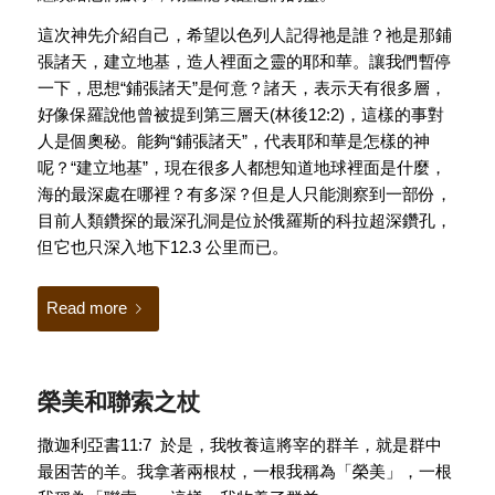
這次神先介紹自己，希望以色列人記得祂是誰？祂是那鋪
張諸天，建立地基，造人裡面之靈的耶和華。讓我們暫停
一下，思想“鋪張諸天”是何意？諸天，表示天有很多層，
好像保羅說他曾被提到第三層天(林後12:2)，這樣的事對
人是個奧秘。能夠“鋪張諸天”，代表耶和華是怎樣的神
呢？“建立地基”，現在很多人都想知道地球裡面是什麼，
海的最深處在哪裡？有多深？但是人只能測察到一部份，
目前人類鑽探的最深孔洞是位於俄羅斯的科拉超深鑽孔，
但它也只深入地下12.3 公里而已。
Read more
榮美和聯索之杖
撒迦利亞書11:7 於是，我牧養這將宰的群羊，就是群中
最困苦的羊。我拿著兩根杖，一根我稱為「榮美」，一根